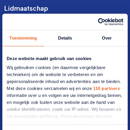
Lidmaatschap
Lid worden
Werf een lid
Toestemming
Details
Over
Opzeggen
Deze website maakt gebruik van cookies
Bezoekadres
Wij gebruiken cookies (en daarmee vergelijkbare
technieken) om de website te verbeteren en om
Vijzelmolenlaan 20-22 3447 GX Woerden
gepersonaliseerde inhoud en advertenties aan te bieden.
Met deze cookies verzamelen wij en onze
110 partners
Postadres
informatie over u en volgen we uw internetgedrag binnen,
en mogelijk ook buiten onze website aan de hand van
Postbus 2012 3440 DA Woerden
unieke identificatoren, zoals uw IP-adres. Wij bouwen zo
uw persoonlijke profiel op. Hiermee passen wij onze
Ledenservice
website en communicatie aan op uw voorkeuren. Ook