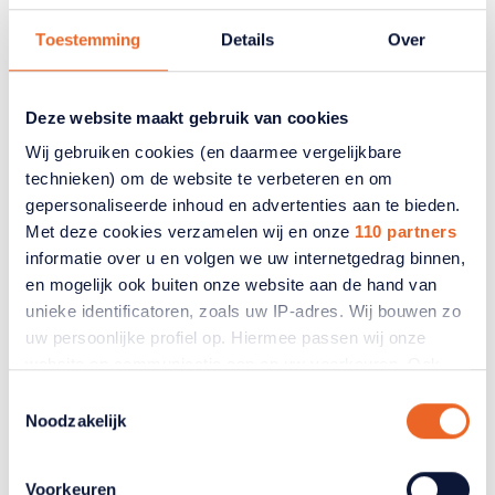
Toestemming
Details
Over
Deze website maakt gebruik van cookies
Wij gebruiken cookies (en daarmee vergelijkbare
technieken) om de website te verbeteren en om
Onze standpunten
gepersonaliseerde inhoud en advertenties aan te bieden.
Lees meer
Met deze cookies verzamelen wij en onze
110 partners
informatie over u en volgen we uw internetgedrag binnen,
en mogelijk ook buiten onze website aan de hand van
unieke identificatoren, zoals uw IP-adres. Wij bouwen zo
uw persoonlijke profiel op. Hiermee passen wij onze
website en communicatie aan op uw voorkeuren. Ook
kunnen wij zo gerichte advertenties laten zien op basis
Toestemmingsselectie
van uw recente internetgedrag. Ook delen we mogelijk
Noodzakelijk
informatie over uw gebruik van onze site met onze
partners voor social media, adverteren en analyse. Deze
Voorkeuren