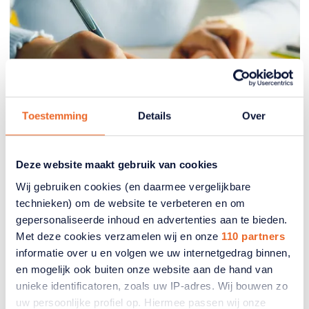
Toestemming
Details
Over
Deze website maakt gebruik van cookies
Belasting
Wij gebruiken cookies (en daarmee vergelijkbare
technieken) om de website te verbeteren en om
Waarom moet ik ieder jaar
gepersonaliseerde inhoud en advertenties aan te bieden.
inkomstenbelasting bijbetalen?
Met deze cookies verzamelen wij en onze
110 partners
informatie over u en volgen we uw internetgedrag binnen,
Dat komt omdat het belastingsysteem
en mogelijk ook buiten onze website aan de hand van
verschillende tarieven kent; hoe hoger het inkomen
unieke identificatoren, zoals uw IP-adres. Wij bouwen zo
hoe hoger de belasting.
uw persoonlijke profiel op. Hiermee passen wij onze