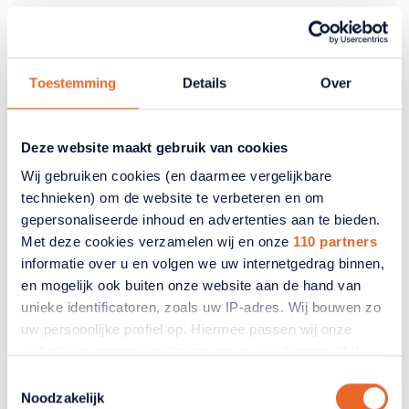
Opgelost! 2000 euro terug van
de Belastingdienst dankzij
ANBO-PCOB
Toestemming
Details
Over
Wij hebben onlangs een lid geholpen met de
aangifte inkomstenbelasting. Zij heeft dit de
afgelopen jaren niet gedaan en via haar zoon is
Deze website maakt gebruik van cookies
ANBO-PCOB ingeschakeld.
Wij gebruiken cookies (en daarmee vergelijkbare
technieken) om de website te verbeteren en om
01 februari 2024
gepersonaliseerde inhoud en advertenties aan te bieden.
Met deze cookies verzamelen wij en onze
110 partners
informatie over u en volgen we uw internetgedrag binnen,
Ervaringen met de
en mogelijk ook buiten onze website aan de hand van
unieke identificatoren, zoals uw IP-adres. Wij bouwen zo
Belastinghulp
uw persoonlijke profiel op. Hiermee passen wij onze
website en communicatie aan op uw voorkeuren. Ook
ANBO-PCOB Belastinghulp bij u thuis
kunnen wij zo gerichte advertenties laten zien op basis
Toestemmingsselectie
van uw recente internetgedrag. Ook delen we mogelijk
Noodzakelijk