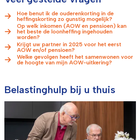
Hoe benut ik de ouderenkorting in de
heffingskorting zo gunstig mogelijk?
Op welk inkomen (AOW en pensioen) kan
het beste de loonheffing ingehouden
worden?
Krijgt uw partner in 2025 voor het eerst
AOW en/of pensioen?
Welke gevolgen heeft het samenwonen voor
de hoogte van mijn AOW-uitkering?
Belastinghulp bij u thuis