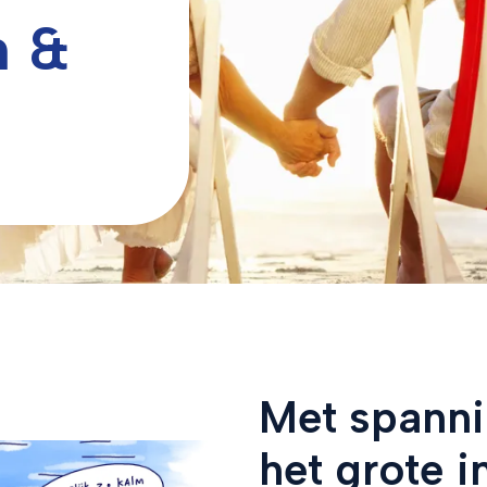
n &
Met spann
het grote i