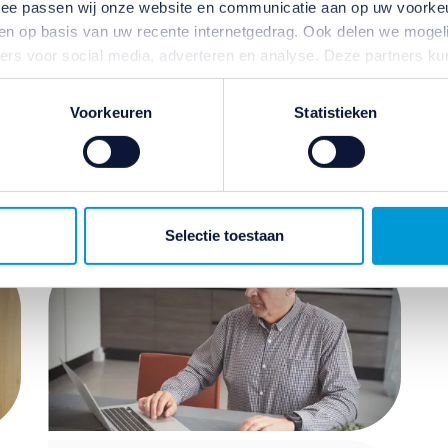
ermee passen wij onze website en communicatie aan op uw voorke
zien op basis van uw recente internetgedrag. Ook delen we mogeli
ners voor social media, adverteren en analyse. Deze partners 
atie die u aan ze heeft verstrekt of die ze hebben verzameld o
Dossier nieuwe
ater van gedachten? U kunt uw voorkeuren aanpassen of uw toes
Voorkeuren
Statistieken
pensioenwet
e linksonder.
ivacybeleid
en
cookiebeleid
.
Lees meer
Selectie toestaan