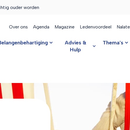
chtig ouder worden
Over ons
Agenda
Magazine
Ledenvoordeel
Nalat
Belangenbehartiging
Advies &
Thema's
Hulp