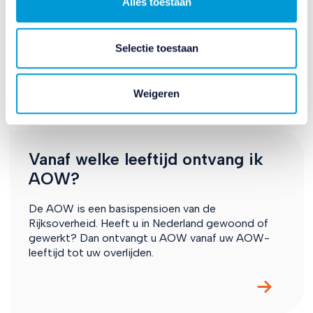
Alles toestaan
Als u gaat samenwonen of trouwen, dan gaat de
overheid ervan uit dat u gezamenlijk minder kosten
Selectie toestaan
heeft aan het levensonderhoud.
Weigeren
Vanaf welke leeftijd ontvang ik
AOW?
De AOW is een basispensioen van de
Rijksoverheid. Heeft u in Nederland gewoond of
gewerkt? Dan ontvangt u AOW vanaf uw AOW-
leeftijd tot uw overlijden.