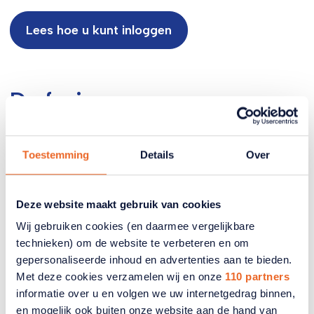
Lees hoe u kunt inloggen
De fusie
Toestemming
Details
Over
Deze website maakt gebruik van cookies
Wij gebruiken cookies (en daarmee vergelijkbare
technieken) om de website te verbeteren en om
gepersonaliseerde inhoud en advertenties aan te bieden.
Met deze cookies verzamelen wij en onze
110 partners
Samen sterk! Met de start van de fusievereniging
informatie over u en volgen we uw internetgedrag binnen,
ANBO-PCOB zijn de doelstellingen en activiteiten
en mogelijk ook buiten onze website aan de hand van