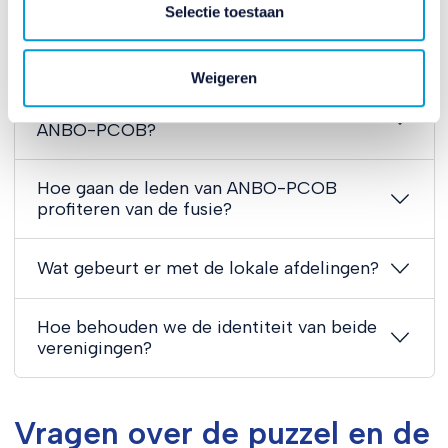
Vragen en antwoorden over
Selectie toestaan
de fusie:
Weigeren
Wat zijn de drijfveren achter de fusie
ANBO-PCOB?
Hoe gaan de leden van ANBO-PCOB
profiteren van de fusie?
Wat gebeurt er met de lokale afdelingen?
Hoe behouden we de identiteit van beide
verenigingen?
Vragen over de puzzel en de