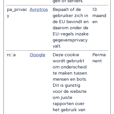
gen of servers.
pa_privac
Avrotros
Bepaalt of de
13
y
gebruiker zich in
maand
de EU bevindt en
en
daarom onder de
EU-regels inzake
gegevensprivacy
valt.
rc::a
Google
Deze cookie
Perma
wordt gebruikt
nent
om onderscheid
te maken tussen
mensen en bots.
Dit is gunstig
voor de website
om juiste
rapporten over
het gebruik van