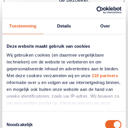
Traceert de
bezoeker op
verschillende
Toestemming
Details
Over
apparaten en
marketingkanalen
.
Deze website maakt gebruik van cookies
_ga_#
Google
Gebruikt om
2 jaar
Wij gebruiken cookies (en daarmee vergelijkbare
[x3]
gegevens naar
technieken) om de website te verbeteren en om
Google Analytics
gepersonaliseerde inhoud en advertenties aan te bieden.
te verzenden
Met deze cookies verzamelen wij en onze
110 partners
over het apparaat
informatie over u en volgen we uw internetgedrag binnen,
en het gedrag van
en mogelijk ook buiten onze website aan de hand van
de bezoeker.
unieke identificatoren, zoals uw IP-adres. Wij bouwen zo
Traceert de
uw persoonlijke profiel op. Hiermee passen wij onze
bezoeker op
website en communicatie aan op uw voorkeuren. Ook
verschillende
kunnen wij zo gerichte advertenties laten zien op basis
apparaten en
Toestemmingsselectie
van uw recente internetgedrag. Ook delen we mogelijk
Noodzakelijk
marketingkanalen