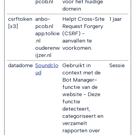
pcob.nl
voor het huidige
domein
csrftoken
anbo-
Helpt Cross-Site
1 jaar
[x3]
pcob.nl
Request Forgery
app.tolkie
(CSRF) -
.nl
aanvallen te
ouderenw
voorkomen.
ijzer.nl
datadome
Soundclo
Gebruikt in
Sessie
ud
context met de
Bot Manager-
functie van de
website - Deze
functie
detecteert,
categoriseert en
verzamelt
rapporten over