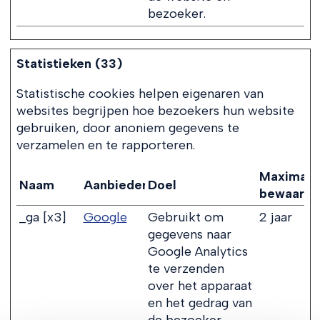
bezoeker.
Statistieken (33)
Statistische cookies helpen eigenaren van
websites begrijpen hoe bezoekers hun website
gebruiken, door anoniem gegevens te
verzamelen en te rapporteren.
Maximale
Naam
Aanbieder
Doel
bewaarte
_ga [x3]
Google
Gebruikt om
2 jaar
gegevens naar
Google Analytics
te verzenden
over het apparaat
en het gedrag van
de bezoeker.