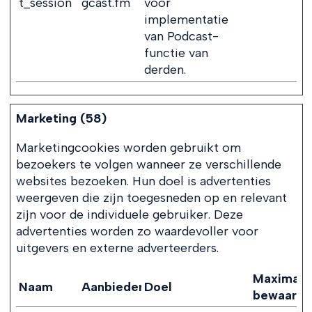
t_session
gcast.fm
voor
implementatie
van Podcast-
functie van
derden.
Marketing (58)
Marketingcookies worden gebruikt om
bezoekers te volgen wanneer ze verschillende
websites bezoeken. Hun doel is advertenties
weergeven die zijn toegesneden op en relevant
zijn voor de individuele gebruiker. Deze
advertenties worden zo waardevoller voor
uitgevers en externe adverteerders.
Maximale
Naam
Aanbieder
Doel
bewaarte