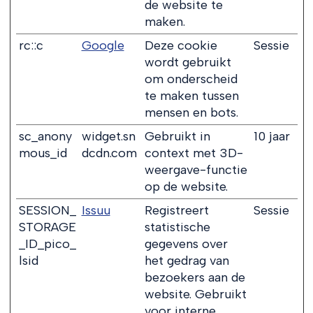
de website te
maken.
rc::c
Google
Deze cookie
Sessie
wordt gebruikt
om onderscheid
te maken tussen
mensen en bots.
sc_anony
widget.sn
Gebruikt in
10 jaar
mous_id
dcdn.com
context met 3D-
weergave-functie
op de website.
SESSION_
Issuu
Registreert
Sessie
STORAGE
statistische
_ID_pico_
gegevens over
lsid
het gedrag van
bezoekers aan de
website. Gebruikt
voor interne