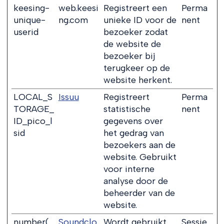
keesing-
web.keesi
Registreert een
Perma
unique-
ng.com
unieke ID voor de
nent
userid
bezoeker zodat
de website de
bezoeker bij
terugkeer op de
website herkent.
LOCAL_S
Issuu
Registreert
Perma
TORAGE_
statistische
nent
ID_pico_l
gegevens over
sid
het gedrag van
bezoekers aan de
website. Gebruikt
voor interne
analyse door de
beheerder van de
website.
number(
Soundclo
Wordt gebruikt
Sessie