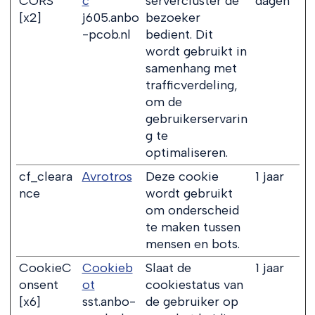
CORS
c
servercluster de
dagen
[x2]
j605.anbo
bezoeker
-pcob.nl
bedient. Dit
wordt gebruikt in
samenhang met
trafficverdeling,
om de
gebruikerservarin
g te
optimaliseren.
cf_cleara
Avrotros
Deze cookie
1 jaar
nce
wordt gebruikt
om onderscheid
te maken tussen
mensen en bots.
CookieC
Cookieb
Slaat de
1 jaar
onsent
ot
cookiestatus van
[x6]
sst.anbo-
de gebruiker op