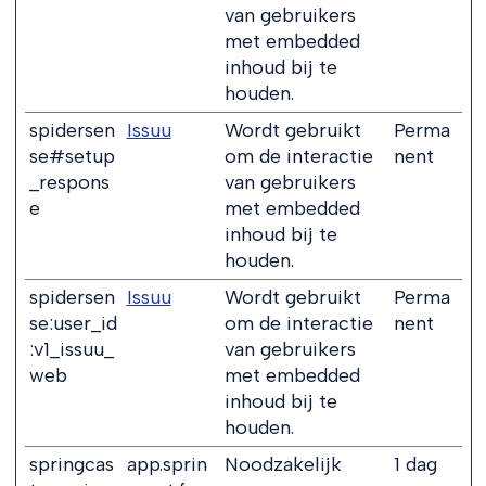
van gebruikers
met embedded
inhoud bij te
houden.
spidersen
Issuu
Wordt gebruikt
Perma
se#setup
om de interactie
nent
_respons
van gebruikers
e
met embedded
inhoud bij te
houden.
spidersen
Issuu
Wordt gebruikt
Perma
se:user_id
om de interactie
nent
:v1_issuu_
van gebruikers
web
met embedded
inhoud bij te
houden.
springcas
app.sprin
Noodzakelijk
1 dag