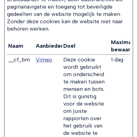
paginanavigatie en toegang tot beveiligde
gedeelten van de website mogelijk te maken.
Zonder deze cookies kan de website niet naar
behoren werken.
Maximale
Naam
Aanbieder
Doel
bewaarte
__cf_bm
Vimeo
Deze cookie
1 dag
wordt gebruikt
om onderscheid
te maken tussen
mensen en bots.
Dit is gunstig
voor de website
om juiste
rapporten over
het gebruik van
de website te