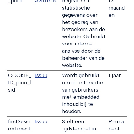
_pcid
Avrotros
Registreert
13
statistische
maand
gegevens over
en
het gedrag van
bezoekers aan de
website. Gebruikt
voor interne
analyse door de
beheerder van de
website.
COOKIE_
Issuu
Wordt gebruikt
1 jaar
ID_pico_l
om de interactie
sid
van gebruikers
met embedded
inhoud bij te
houden.
firstSessi
Issuu
Stelt een
Perma
onTimest
tijdstempel in
nent