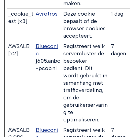
maken.
_cookie_t
Avrotros
Deze cookie
1 dag
est [x3]
bepaalt of de
browser cookies
accepteert.
AWSALB
Blueconi
Registreert welk
7
[x2]
c
servercluster de
dagen
j605.anbo
bezoeker
-pcob.nl
bedient. Dit
wordt gebruikt in
samenhang met
trafficverdeling,
om de
gebruikerservarin
g te
optimaliseren.
AWSALB
Blueconi
Registreert welk
7