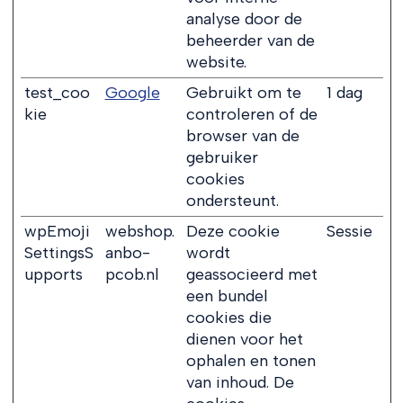
analyse door de
beheerder van de
website.
test_coo
Google
Gebruikt om te
1 dag
kie
controleren of de
browser van de
gebruiker
cookies
ondersteunt.
wpEmoji
webshop.
Deze cookie
Sessie
SettingsS
anbo-
wordt
upports
pcob.nl
geassocieerd met
een bundel
cookies die
dienen voor het
ophalen en tonen
van inhoud. De