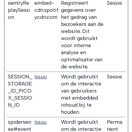
sentryRe
embed-
Registreert
Sessie
playSessi
cdn.spotif
gegevens over
on
ycdn.com
het gedrag van
bezoekers aan de
website. Dit
wordt gebruikt
voor interne
analyse en
optimalisatie van
de website.
SESSION_
Issuu
Wordt gebruikt
Sessie
STORAGE
om de interactie
_ID_PICO
van gebruikers
X_SESSIO
met embedded
N_ID
inhoud bij te
houden.
spidersen
Issuu
Wordt gebruikt
Perma
se#event
om de interactie
nent