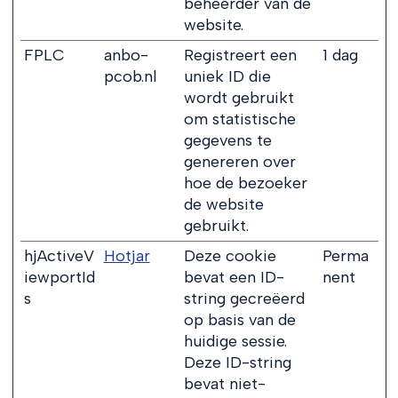
beheerder van de
website.
FPLC
anbo-
Registreert een
1 dag
pcob.nl
uniek ID die
wordt gebruikt
om statistische
gegevens te
genereren over
hoe de bezoeker
de website
gebruikt.
hjActiveV
Hotjar
Deze cookie
Perma
iewportId
bevat een ID-
nent
s
string gecreëerd
op basis van de
huidige sessie.
Deze ID-string
bevat niet-