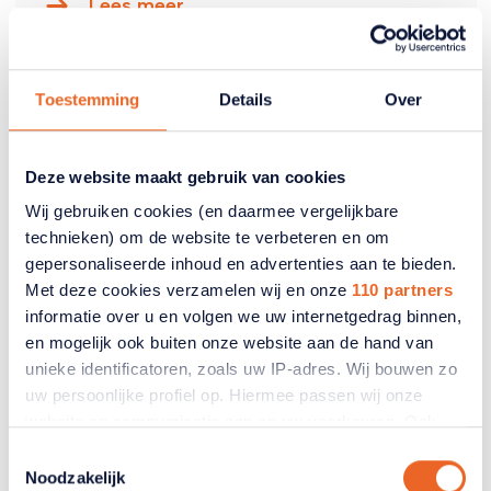
Lees meer
Toestemming
Details
Over
Deze website maakt gebruik van cookies
Wij gebruiken cookies (en daarmee vergelijkbare
technieken) om de website te verbeteren en om
gepersonaliseerde inhoud en advertenties aan te bieden.
Met deze cookies verzamelen wij en onze
110 partners
informatie over u en volgen we uw internetgedrag binnen,
en mogelijk ook buiten onze website aan de hand van
Onze onderzoeken
unieke identificatoren, zoals uw IP-adres. Wij bouwen zo
uw persoonlijke profiel op. Hiermee passen wij onze
Lees meer
website en communicatie aan op uw voorkeuren. Ook
kunnen wij zo gerichte advertenties laten zien op basis
Toestemmingsselectie
van uw recente internetgedrag. Ook delen we mogelijk
Noodzakelijk