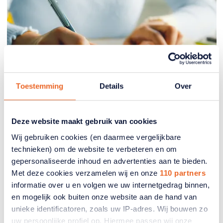
Toestemming
Details
Over
Deze website maakt gebruik van cookies
Belasting
Wij gebruiken cookies (en daarmee vergelijkbare
technieken) om de website te verbeteren en om
Waarom moet ik ieder jaar
gepersonaliseerde inhoud en advertenties aan te bieden.
inkomstenbelasting bijbetalen?
Met deze cookies verzamelen wij en onze
110 partners
informatie over u en volgen we uw internetgedrag binnen,
Dat komt omdat het belastingsysteem
en mogelijk ook buiten onze website aan de hand van
verschillende tarieven kent; hoe hoger het inkomen
unieke identificatoren, zoals uw IP-adres. Wij bouwen zo
hoe hoger de belasting.
uw persoonlijke profiel op. Hiermee passen wij onze