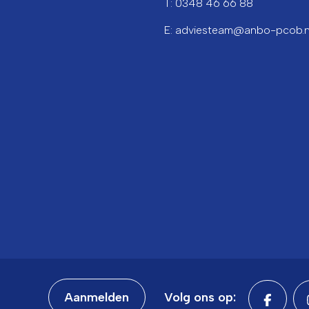
T: 0348 46 66 88
E: adviesteam@anbo-pcob.n
Aanmelden
Volg ons op: