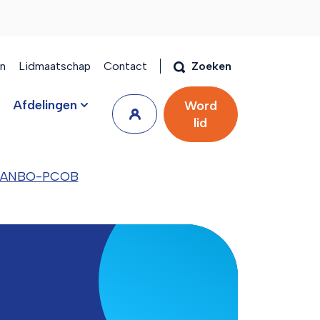
en
Lidmaatschap
Contact
Zoeken
Afdelingen
Word
lid
g | ANBO-PCOB