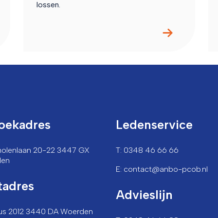
lossen.
oekadres
Ledenservice
lmolenlaan 20-22 3447 GX
T: 0348 46 66 66
den
E: contact@anbo-pcob.nl
tadres
Advieslijn
us 2012 3440 DA Woerden