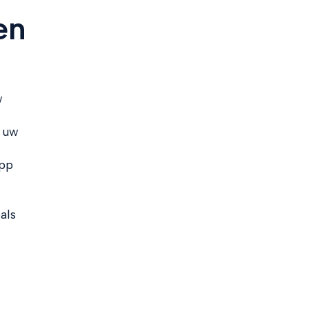
en
w
n uw
app
als