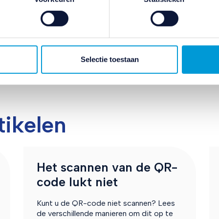
efoon of tablet hoort de DigiD app automatisch te op
e linksonder.
rdt de koppelcode in te voeren. Dit komt door de
ivacybeleid
en
cookiebeleid
.
ser staat dan ingesteld als desktopsite. De iPad staat
. Ga naar de instellingen van uw browser en schakel de
aanbieder uit de e-mail. Open de internetbrowser en ga
Selectie toestaan
Log daar in met uw DigiD.
tikelen
Het scannen van de QR-
code lukt niet
Kunt u de QR-code niet scannen? Lees
de verschillende manieren om dit op te