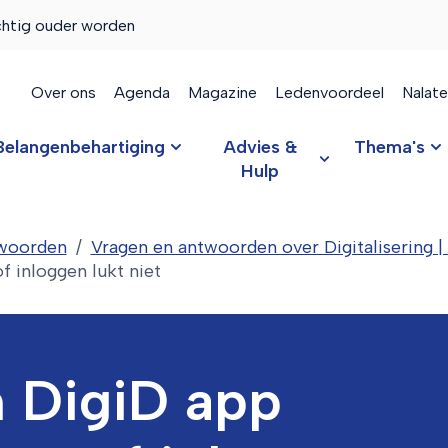
chtig ouder worden
Over ons
Agenda
Magazine
Ledenvoordeel
Nalat
Belangenbehartiging
Advies &
Thema's
Hulp
twoorden
Vragen en antwoorden over Digitaliserin
f inloggen lukt niet
n DigiD app