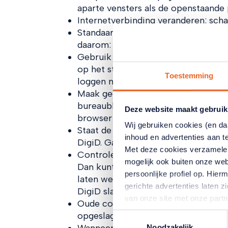
aparte vensters als de openstaande 
Internetverbinding veranderen: scha
Standaard browser gebruiken: de Dig
daarom: Chrome, Edge, Firefox of Sa
Gebruik geen Google-zoekwidget, m
op het startscherm van uw telefoon 
Toestemming
loggen met DigiD.
Maak geen gebruik van een snelkopp
bureaublad/startscherm om snel toeg
Deze website maakt gebruik
browser op uw telefoon en ga dan n
Wij gebruiken cookies (en d
Staat de privé modus of incognito 
inhoud en advertenties aan t
DigiD. Ga naar de instellingen van 
Met deze cookies verzamele
Controleer of uw browser functione
mogelijk ook buiten onze web
Dan kunt u niet inloggen met DigiD
persoonlijke profiel op. Hi
laten werken. Schakel functionele c
gerichte advertenties laten 
DigiD slaan geen persoonsgegevens 
van onze site met onze part
Oude cookies? Mogelijk kunt niet 
combineren met andere inform
opgeslagen. Wis oude cookies en u
Toestemmingsselectie
hun services. Verandert u l
Noodzakelijk