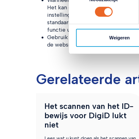
Wanneer u inlogt op uw mobiele tel
klikken op het blauwe icoontj
Het kan gebeuren dat u gevraagd wo
Lees hierover meer in ons
pr
instellingen van uw browser. Uw brow
standaard als desktopsite ingesteld
functie uit.
Gebruik niet de link van een dienst
Weigeren
de website van de dienstaanbieder. 
Gerelateerde ar
Het scannen van het ID-
bewijs voor DigiD lukt
niet
Lees wat u kunt doen als het scannen van