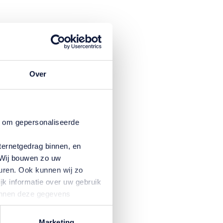
k
beeld
 in te
Over
n om gepersonaliseerde
met
ternetgedrag binnen, en
okies?
. Wij bouwen zo uw
d te
uren. Ook kunnen wij zo
es van
jk informatie over uw gebruik
kunnen deze gegevens
eeft
p basis van uw gebruik van
temming intrekken door te
Marketing