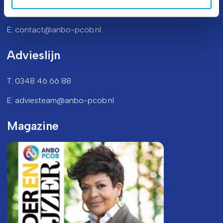
T: 0348 46 66 66
E: contact@anbo-pcob.nl
Advieslijn
T: 0348 46 66 88
E: adviesteam@anbo-pcob.nl
Magazine