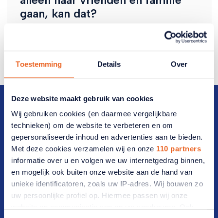
gaan, kan dat?
Nee, dat is niet mogelijk.
Toestemming
Details
Over
Deze website maakt gebruik van cookies
Wij gebruiken cookies (en daarmee vergelijkbare
technieken) om de website te verbeteren en om
gepersonaliseerde inhoud en advertenties aan te bieden.
Direct naar
Met deze cookies verzamelen wij en onze
110 partners
informatie over u en volgen we uw internetgedrag binnen,
Veelgestelde vragen
en mogelijk ook buiten onze website aan de hand van
unieke identificatoren, zoals uw IP-adres. Wij bouwen zo
Vrijwilligers(werk)
uw persoonlijke profiel op. Hiermee passen wij onze
Werken bij ANBO-PCOB
website en communicatie aan op uw voorkeuren. Ook