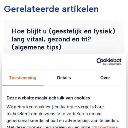
Gerelateerde artikelen
Hoe blijft u (geestelijk en fysiek)
lang vitaal, gezond en fit?
(algemene tips)
Het zo lang mogelijk behouden van vitaliteit en
gezondheid is een voortdurende uitdaging. Bekijk
de tips om zowel lichamelijk als geestelijk in
topvorm te blijven.
Toestemming
Details
Over
Deze website maakt gebruik van cookies
Wij gebruiken cookies (en daarmee vergelijkbare
technieken) om de website te verbeteren en om
Is er een maximumleeftijd om
gepersonaliseerde inhoud en advertenties aan te bieden.
Met deze cookies verzamelen wij en onze
110 partners