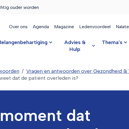
chtig ouder worden
Over ons
Agenda
Magazine
Ledenvoordeel
Nalat
Belangenbehartiging
Advies &
Thema's
Hulp
twoorden
Vragen en antwoorden over Gezondheid & Vi
weet dat de patiënt overleden is?
t moment dat