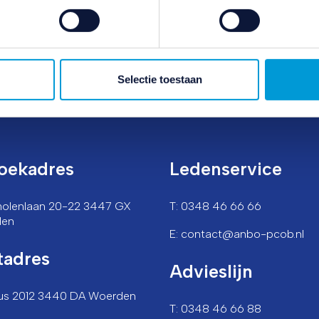
e linksonder.
ivacybeleid
en
cookiebeleid
.
Selectie toestaan
oekadres
Ledenservice
lmolenlaan 20-22 3447 GX
T: 0348 46 66 66
den
E: contact@anbo-pcob.nl
tadres
Advieslijn
us 2012 3440 DA Woerden
T: 0348 46 66 88