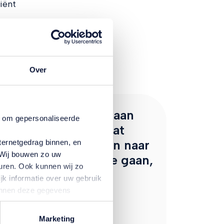
iënt
Over
Ik wil zelf bepalen aan
n om gepersonaliseerde
wie ik doneer en dat
mijn organen alleen naar
ternetgedrag binnen, en
. Wij bouwen zo uw
vrienden en familie gaan,
uren. Ook kunnen wij zo
kan dat?
jk informatie over uw gebruik
kunnen deze gegevens
Nee, dat is niet mogelijk.
p basis van uw gebruik van
temming intrekken door te
Marketing