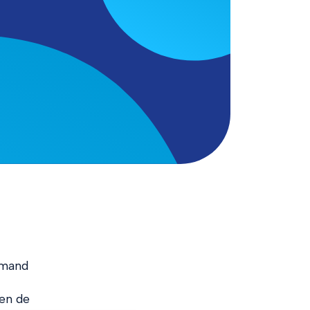
emand
en de