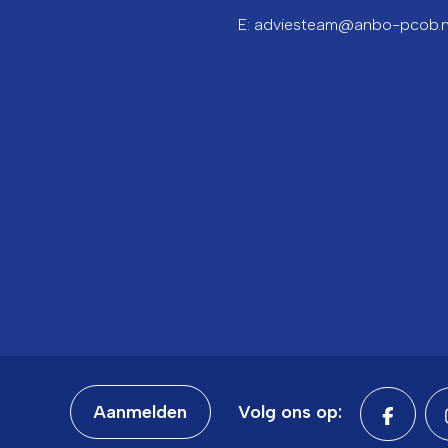
E: adviesteam@anbo-pcob.n
Aanmelden
Volg ons op: