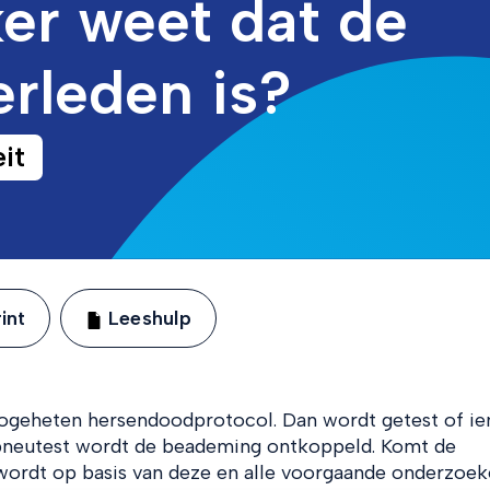
ker weet dat de
erleden is?
it
int
Leeshulp
t zogeheten hersendoodprotocol. Dan wordt getest of i
apneutest wordt de beademing ontkoppeld. Komt de
wordt op basis van deze en alle voorgaande onderzoek