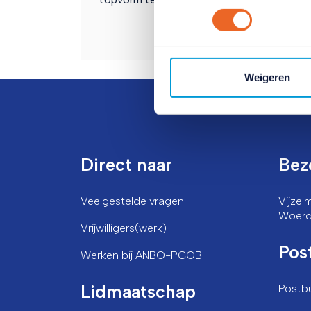
klikken op het blauwe icoontj
Lees hierover meer in ons
pr
Weigeren
Direct naar
Bez
Veelgestelde vragen
Vijze
Woer
Vrijwilligers(werk)
Pos
Werken bij ANBO-PCOB
Lidmaatschap
Postb