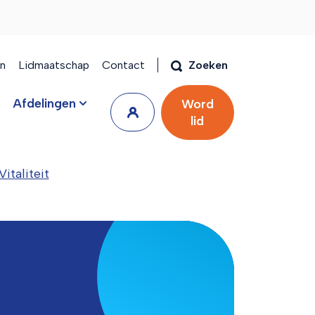
en
Lidmaatschap
Contact
Zoeken
Afdelingen
Word
lid
taliteit