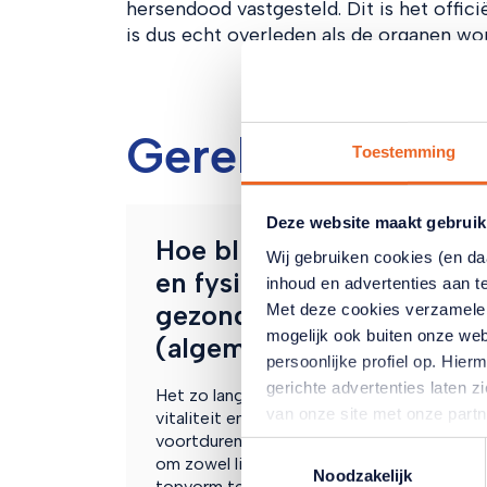
hersendood vastgesteld. Dit is het offic
is dus echt overleden als de organen w
Gerelateerde ar
Toestemming
Deze website maakt gebruik
Hoe blijft u (geestelijk
Wij gebruiken cookies (en d
en fysiek) lang vitaal,
inhoud en advertenties aan t
gezond en fit?
Met deze cookies verzamele
mogelijk ook buiten onze web
(algemene tips)
persoonlijke profiel op. Hi
gerichte advertenties laten 
Het zo lang mogelijk behouden van
van onze site met onze part
vitaliteit en gezondheid is een
combineren met andere inform
voortdurende uitdaging. Bekijk de tips
Toestemmingsselectie
om zowel lichamelijk als geestelijk in
hun services. Verandert u l
Noodzakelijk
topvorm te blijven.