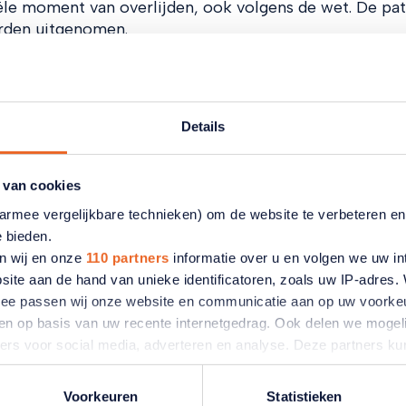
iële moment van overlijden, ook volgens de wet. De pat
orden uitgenomen.
tikelen
Details
 van cookies
Is er een
aarmee vergelijkbare technieken) om de website te verbeteren e
maximumleeftijd om
e bieden.
donor te worden?
n wij en onze
110 partners
informatie over u en volgen we uw in
site aan de hand van unieke identificatoren, zoals uw IP-adres
ermee passen wij onze website en communicatie aan op uw voorke
Nee, er is geen maximale leeftijd voor
registratie in het Donorregister.
zien op basis van uw recente internetgedrag. Ook delen we mogeli
ners voor social media, adverteren en analyse. Deze partners 
atie die u aan ze heeft verstrekt of die ze hebben verzameld o
ater van gedachten? U kunt uw voorkeuren aanpassen of uw toes
Voorkeuren
Statistieken