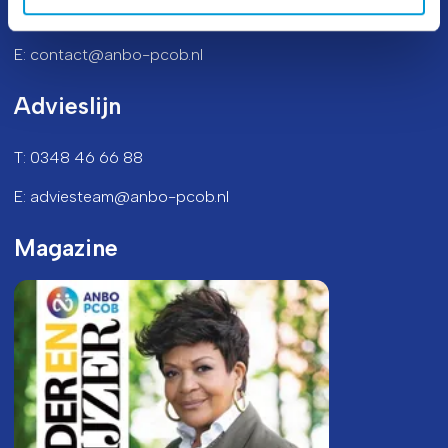
T: 0348 46 66 66
E: contact@anbo-pcob.nl
Advieslijn
T: 0348 46 66 88
E: adviesteam@anbo-pcob.nl
Magazine