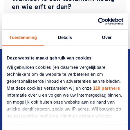
en wie erft er dan?
Het erfrecht is in Nederland in een wet vastgelegd.
Toestemming
Details
Over
Deze website maakt gebruik van cookies
Wij gebruiken cookies (en daarmee vergelijkbare
technieken) om de website te verbeteren en om
gepersonaliseerde inhoud en advertenties aan te bieden.
Direct naar
Met deze cookies verzamelen wij en onze
110 partners
informatie over u en volgen we uw internetgedrag binnen,
Veelgestelde vragen
en mogelijk ook buiten onze website aan de hand van
unieke identificatoren, zoals uw IP-adres. Wij bouwen zo
Vrijwilligers(werk)
uw persoonlijke profiel op. Hiermee passen wij onze
Werken bij ANBO-PCOB
website en communicatie aan op uw voorkeuren. Ook
kunnen wij zo gerichte advertenties laten zien op basis