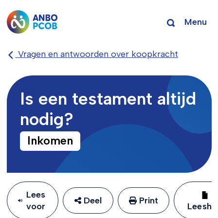
Menu
Vragen en antwoorden over koopkracht
Is een testament altijd
nodig?
Inkomen
Lees
Deel
Print
voor
Leeshu