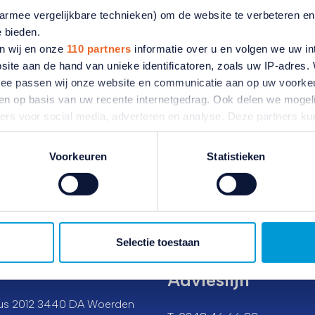
et Ministerie van Infrastructuur en Milieu.
aarmee vergelijkbare technieken) om de website te verbeteren e
e bieden.
st u bijvoorbeeld hoe u veilig kunt fietsen en hoe u de
n wij en onze
110 partners
informatie over u en volgen we uw in
site aan de hand van unieke identificatoren, zoals uw IP-adres
ermee passen wij onze website en communicatie aan op uw voorke
zien op basis van uw recente internetgedrag. Ook delen we mogeli
ners voor social media, adverteren en analyse. Deze partners 
atie die u aan ze heeft verstrekt of die ze hebben verzameld o
ater van gedachten? U kunt uw voorkeuren aanpassen of uw toes
Voorkeuren
Statistieken
e linksonder.
oekadres
Ledenservice
ivacybeleid
en
cookiebeleid
.
lmolenlaan 20-22 3447 GX
T: 0348 46 66 66
den
Selectie toestaan
E: contact@anbo-pcob.nl
tadres
Advieslijn
us 2012 3440 DA Woerden