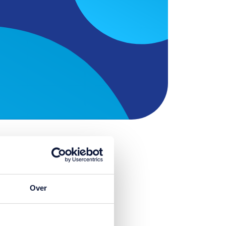
Over
aties
n