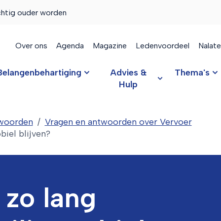
chtig ouder worden
Over ons
Agenda
Magazine
Ledenvoordeel
Nalat
Belangenbehartiging
Advies &
Thema's
Hulp
twoorden
Vragen en antwoorden over Vervoer
biel blijven?
 zo lang