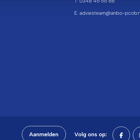
T: 0348 46 66 88
E: adviesteam@anbo-pcob.n
Aanmelden
Volg ons op: