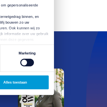
n om gepersonaliseerde
ternetgedrag binnen, en
. Wij bouwen zo uw
uren. Ook kunnen wij zo
jk informatie over uw gebruik
kunnen deze gegevens
p basis van uw gebruik van
temming intrekken door te
Marketing
Magazine
Alles toestaan