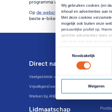
programma wordt ook ondersteund door h
Wij gebruiken cookies (en d
inhoud en advertenties aan t
Op
de website van Blijf Veilig Mobiel
lee
Met deze cookies verzamele
beste e-bike uitkiest.
mogelijk ook buiten onze web
persoonlijke profiel op. Hi
gerichte advertenties laten 
van onze site met onze part
combineren met andere inform
Toestemmingsselectie
hun services. Verandert u l
Noodzakelijk
klikken op het blauwe icoontj
Direct naar
Bez
Lees hierover meer in ons
pr
Veelgestelde vragen
Vijze
Woer
Weigeren
Vrijwilligers(werk)
Pos
Werken bij ANBO-PCOB
Lidmaatschap
Postb