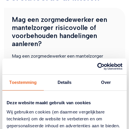
Mag een zorgmedewerker een
mantelzorger risicovolle of
voorbehouden handelingen
aanleren?
Mag een zorgmedewerker een mantelzorger
risicovolle of voorbehouden handelingen aanleren?
Lees het antwoord
03 januari 2025
Toestemming
Details
Over
Deze website maakt gebruik van cookies
Mag ik als mantelzorger injecties
Wij gebruiken cookies (en daarmee vergelijkbare
technieken) om de website te verbeteren en om
en/of medicijnen geven aan een
gepersonaliseerde inhoud en advertenties aan te bieden.
naaste?