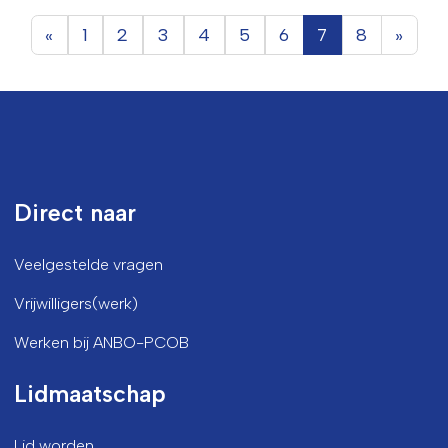
«
1
2
3
4
5
6
7
8
»
Direct naar
Veelgestelde vragen
Vrijwilligers(werk)
Werken bij ANBO-PCOB
Lidmaatschap
Lid worden