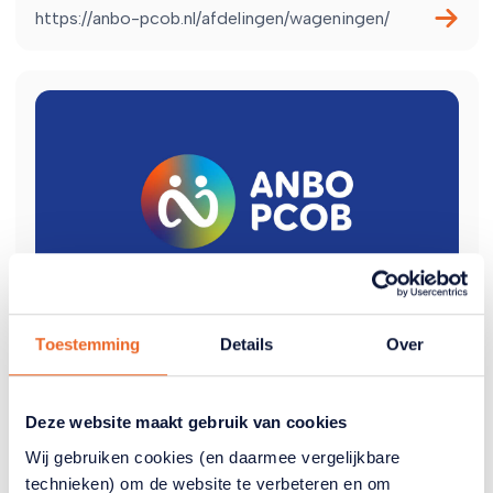
https://anbo-pcob.nl/afdelingen/wageningen/
Afdeling Walcheren
Toestemming
Details
Over
Bekijk hier alle informatie van de afdeling Walcheren.
Deze website maakt gebruik van cookies
https://anbo-pcob.nl/afdelingen/walcheren/
Wij gebruiken cookies (en daarmee vergelijkbare
technieken) om de website te verbeteren en om