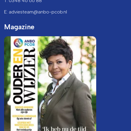
T: 0348 46 66 88
E: adviesteam@anbo-pcob.nl
Magazine