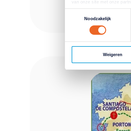
van onze site met onze part
combineren met andere inform
Toestemmingsselectie
hun services. Verandert u l
Noodzakelijk
klikken op het blauwe icoontj
Lees hierover meer in ons
pr
Weigeren