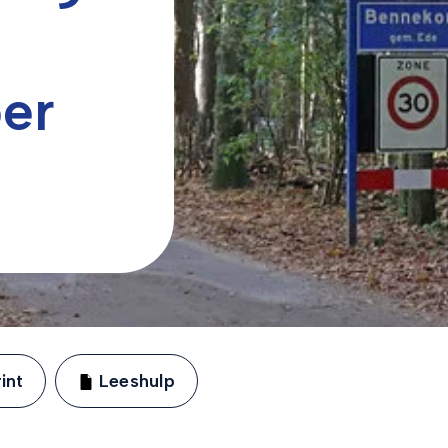
er
int
Leeshulp