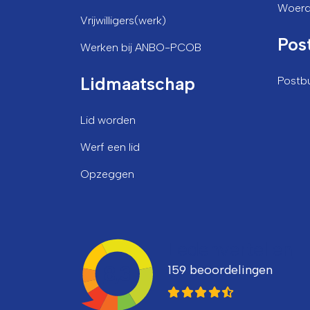
Woer
Vrijwilligers(werk)
Pos
Werken bij ANBO-PCOB
Lidmaatschap
Postb
Lid worden
Werf een lid
Opzeggen
Ledenvertellen
159 beoordelingen
8,3