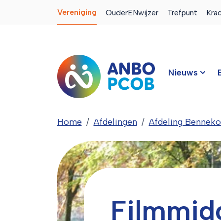
Vereniging
OuderENwijzer
Trefpunt
Kra
Nieuws
Home
Afdelingen
Afdeling Bennek
Filmmid