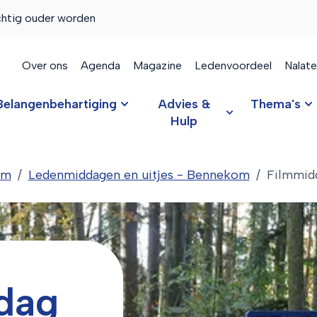
chtig ouder worden
Over ons
Agenda
Magazine
Ledenvoordeel
Nalat
Belangenbehartiging
Advies &
Thema's
Hulp
om
Ledenmiddagen en uitjes - Bennekom
Filmmid
dag