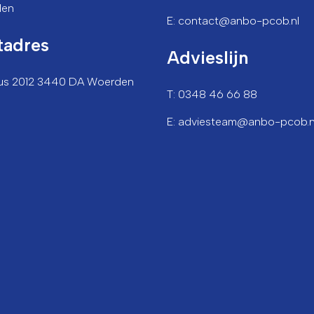
den
E: contact@anbo-pcob.nl
tadres
Advieslijn
us 2012 3440 DA Woerden
T: 0348 46 66 88
E: adviesteam@anbo-pcob.n