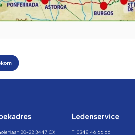
nekom
oekadres
Ledenservice
lmolenlaan 20-22 3447 GX
T: 0348 46 66 66