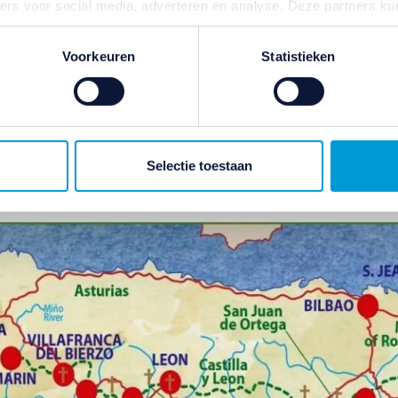
ners voor social media, adverteren en analyse. Deze partners 
atie die u aan ze heeft verstrekt of die ze hebben verzameld o
ater van gedachten? U kunt uw voorkeuren aanpassen of uw toes
Voorkeuren
Statistieken
e linksonder.
ivacybeleid
en
cookiebeleid
.
Selectie toestaan