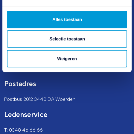
Lees hierover meer in ons
privacybeleid
en
cookiebeleid
.
Lid worden
Alles toestaan
Werf een lid
Opzeggen
Selectie toestaan
Bezoekadres
Weigeren
Vijzelmolenlaan 20-22 3447 GX Woerden
Postadres
Postbus 2012 3440 DA Woerden
Ledenservice
T: 0348 46 66 66