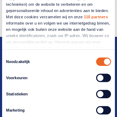
technieken) om de website te verbeteren en om
gepersonaliseerde inhoud en advertenties aan te bieden.
Met deze cookies verzamelen wij en onze
110 partners
informatie over u en volgen we uw internetgedrag binnen,
Menu Bennekom
en mogelijk ook buiten onze website aan de hand van
unieke identificatoren, zoals uw IP-adres. Wij bouwen zo
uw persoonlijke profiel op. Hiermee passen wij onze
website en communicatie aan op uw voorkeuren. Ook
kunnen wij zo gerichte advertenties laten zien op basis
Toestemmingsselectie
van uw recente internetgedrag. Ook delen we mogelijk
Noodzakelijk
informatie over uw gebruik van onze site met onze
Direct naar
partners voor social media, adverteren en analyse. Deze
Voorkeuren
partners kunnen deze gegevens combineren met andere
Veelgestelde vragen
informatie die u aan ze heeft verstrekt of die ze hebben
Vrijwilligers(werk)
verzameld op basis van uw gebruik van hun services.
Statistieken
Verandert u later van gedachten? U kunt uw voorkeuren
Werken bij ANBO-PCOB
aanpassen of uw toestemming intrekken door te klikken
Marketing
op het blauwe icoontje linksonder.
Lidmaatschap