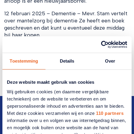
afloop is er een nieuwjaarsborrel.
12 februari 2025 – Dementie – Mevr. Stam vertelt
over mantelzorg bij dementie Ze heeft een boek
geschreven en dat kunt u eventueel deze middag
bij haar kopen.
12 maart 2025 – Dhr. J. Schepers van de Roker
molen zal ons vertellen over zijn werkzaamheden.
Toestemming
Details
Over
9 april Mevr. J. van Duuren met het thema: ”Van
Pasen tot Pesach”. Er komt een tafel met Israël
producten die u kunt kopen.
Deze website maakt gebruik van cookies
Wij gebruiken cookies (en daarmee vergelijkbare
technieken) om de website te verbeteren en om
gepersonaliseerde inhoud en advertenties aan te bieden.
Met deze cookies verzamelen wij en onze
110 partners
informatie over u en volgen we uw internetgedrag binnen,
en mogelijk ook buiten onze website aan de hand van
Direct naar