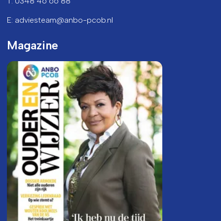
T: 0348 46 66 88
E: adviesteam@anbo-pcob.nl
Magazine