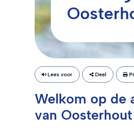
Oosterh
Lees voor
Deel
Pr
Welkom op de a
van Oosterhout