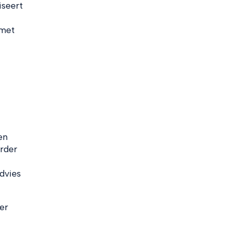
iseert
 met
en
rder
dvies
er