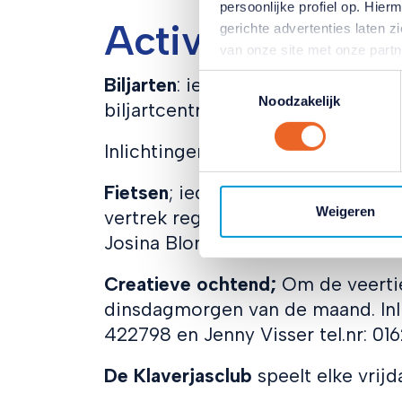
persoonlijke profiel op. Hi
Activiteiten
gerichte advertenties laten 
van onze site met onze part
combineren met andere inform
Toestemmingsselectie
Biljarten
: iedere woensdagavond va
hun services. Verandert u l
Noodzakelijk
biljartcentrum ‘t Hartje
klikken op het blauwe icoontj
Lees hierover meer in ons
pr
Inlichtingen: Piet Guis, tel.06-53
Fietsen
; iedere woensdagmiddag va
Weigeren
vertrek regent). Start bij het Her
Josina Blommers tel. 0162-422798
Creatieve ochtend;
Om de veerti
dinsdagmorgen van de maand. Inli
422798 en Jenny Visser tel.nr: 01
De Klaverjasclub
speelt elke vrij