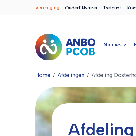
Vereniging
OuderENwijzer
Trefpunt
Kra
Nieuws
Home
Afdelingen
Afdeling Oosterh
Afdeling