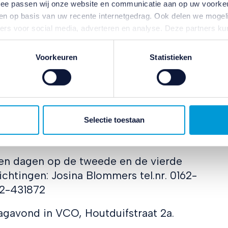
ermee passen wij onze website en communicatie aan op uw voorke
zien op basis van uw recente internetgedrag. Ook delen we mogeli
ners voor social media, adverteren en analyse. Deze partners 
atie die u aan ze heeft verstrekt of die ze hebben verzameld o
n 19.00 tot 21.30 uur. Locatie:
ater van gedachten? U kunt uw voorkeuren aanpassen of uw toes
Voorkeuren
Statistieken
e linksonder.
ivacybeleid
en
cookiebeleid
.
607023
n 13.45 -17.00 uur (behalve, als het bij
Selectie toestaan
tenkamp aan de Slotlaan. Inlichtingen:
.
en dagen op de tweede en de vierde
chtingen: Josina Blommers tel.nr. 0162-
62-431872
dagavond in VCO, Houtduifstraat 2a.