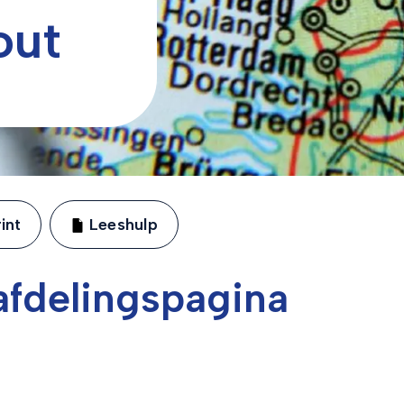
out
int
Leeshulp
fdelingspagina