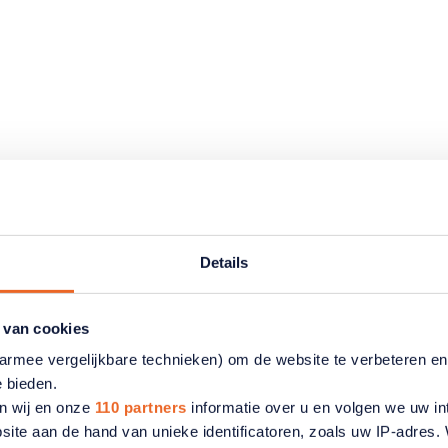
Details
 van cookies
aarmee vergelijkbare technieken) om de website te verbeteren e
e bieden.
te ANBO-PCOB Oosterhout
n wij en onze
110 partners
informatie over u en volgen we uw in
site aan de hand van unieke identificatoren, zoals uw IP-adres