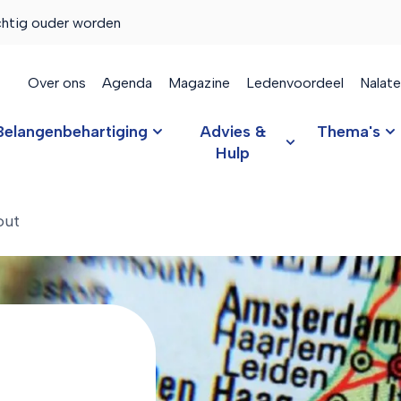
chtig ouder worden
Over ons
Agenda
Magazine
Ledenvoordeel
Nalat
Belangenbehartiging
Advies &
Thema's
Hulp
out