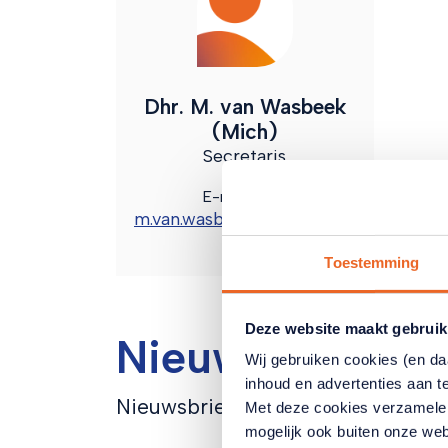
Dhr. M. van Wasbeek
(Mich)
Secretaris
E-mailadres
m.van.wasbeek@kpnmail.nl
Toestemming
Deze website maakt gebruik
Nieuwsbrieven
Wij gebruiken cookies (en d
inhoud en advertenties aan t
Nieuwsbrieven staan op de
websi
Met deze cookies verzamele
mogelijk ook buiten onze web