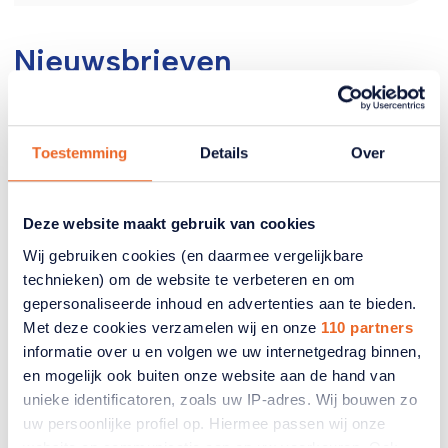
Nieuwsbrieven
Hier kunnen nieuwsbrieven worden
geplaatst.
Toestemming
Details
Over
Activiteiten
Deze website maakt gebruik van cookies
Hier kunnen activiteiten van de afdeling
Wij gebruiken cookies (en daarmee vergelijkbare
worden getoond.
technieken) om de website te verbeteren en om
gepersonaliseerde inhoud en advertenties aan te bieden.
Met deze cookies verzamelen wij en onze
110 partners
informatie over u en volgen we uw internetgedrag binnen,
en mogelijk ook buiten onze website aan de hand van
unieke identificatoren, zoals uw IP-adres. Wij bouwen zo
Bekijk alle ANBO-PCOB activiteiten
uw persoonlijke profiel op. Hiermee passen wij onze
website en communicatie aan op uw voorkeuren. Ook