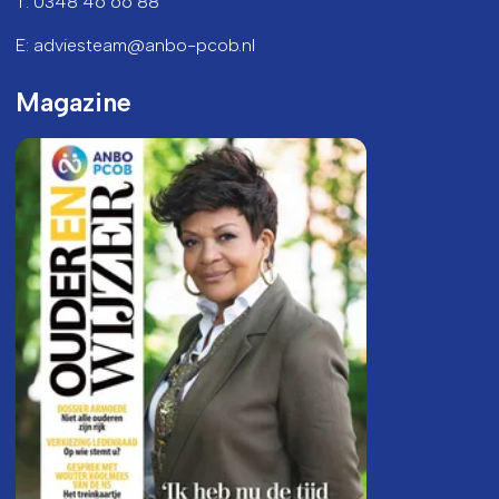
T: 0348 46 66 88
E: adviesteam@anbo-pcob.nl
Magazine