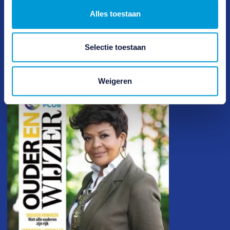
Advieslijn
Alles toestaan
T: 0348 46 66 88
E: adviesteam@anbo-pcob.nl
Selectie toestaan
Magazine
Weigeren