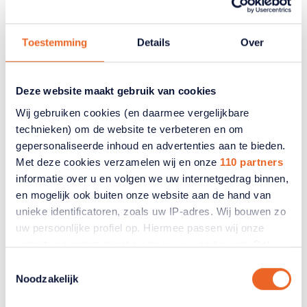
Dinsdag
Toestemming
Details
Over
11 Aug
Deze website maakt gebruik van cookies
Uitnodiging koffie-/theemiddag
Wij gebruiken cookies (en daarmee vergelijkbare
Afdeling Zuidhorn
technieken) om de website te verbeteren en om
gepersonaliseerde inhoud en advertenties aan te bieden.
Gebouw De Rank, Westergast 8 te Zuidhorn
|
Met deze cookies verzamelen wij en onze
110 partners
11 Aug 14:30 - 16:30
informatie over u en volgen we uw internetgedrag binnen,
Lees meer
en mogelijk ook buiten onze website aan de hand van
unieke identificatoren, zoals uw IP-adres. Wij bouwen zo
uw persoonlijke profiel op. Hiermee passen wij onze
website en communicatie aan op uw voorkeuren. Ook
kunnen wij zo gerichte advertenties laten zien op basis
Toestemmingsselectie
van uw recente internetgedrag. Ook delen we mogelijk
Noodzakelijk
informatie over uw gebruik van onze site met onze