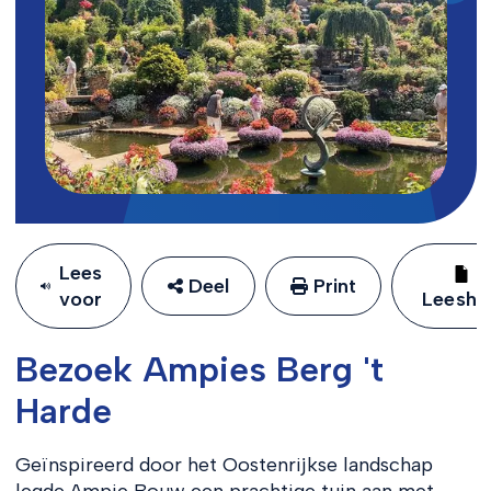
Lees
Deel
Print
voor
Leeshu
Bezoek Ampies Berg 't
Harde
Geïnspireerd door het Oostenrijkse landschap
legde Ampie Bouw een prachtige tuin aan met