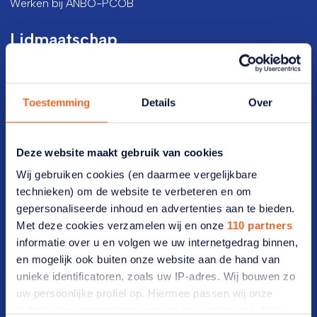
Werken bij ANBO-PCOB
Lidmaatschap
Lid worden
Toestemming
Details
Over
Werf een lid
Opzeggen
Deze website maakt gebruik van cookies
Bezoekadres
Wij gebruiken cookies (en daarmee vergelijkbare
technieken) om de website te verbeteren en om
Vijzelmolenlaan 20-22 3447 GX Woerden
gepersonaliseerde inhoud en advertenties aan te bieden.
Met deze cookies verzamelen wij en onze
110 partners
Postadres
informatie over u en volgen we uw internetgedrag binnen,
en mogelijk ook buiten onze website aan de hand van
Postbus 2012 3440 DA Woerden
unieke identificatoren, zoals uw IP-adres. Wij bouwen zo
uw persoonlijke profiel op. Hiermee passen wij onze
Ledenservice
website en communicatie aan op uw voorkeuren. Ook