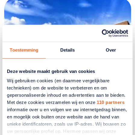
Toestemming
Details
Over
Deze website maakt gebruik van cookies
Dinsdag
Wij gebruiken cookies (en daarmee vergelijkbare
11 Aug
technieken) om de website te verbeteren en om
gepersonaliseerde inhoud en advertenties aan te bieden.
Met deze cookies verzamelen wij en onze
110 partners
Uitnodiging koffie-/theemiddag
informatie over u en volgen we uw internetgedrag binnen,
en mogelijk ook buiten onze website aan de hand van
Afdeling Zuidhorn
unieke identificatoren, zoals uw IP-adres. Wij bouwen zo
Gebouw De Rank, Westergast 8 te Zuidhorn
|
uw persoonlijke profiel op. Hiermee passen wij onze
11 Aug 14:30 - 16:30