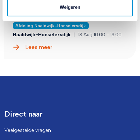
Koffiedrinken bij Brownies &
Weigeren
Downies
Afdeling Naaldwijk-Honselersdijk
Naaldwijk-Honselersdijk
|
13 Aug 10:00 - 13:00
Lees meer
Direct naar
Veelgestelde vragen