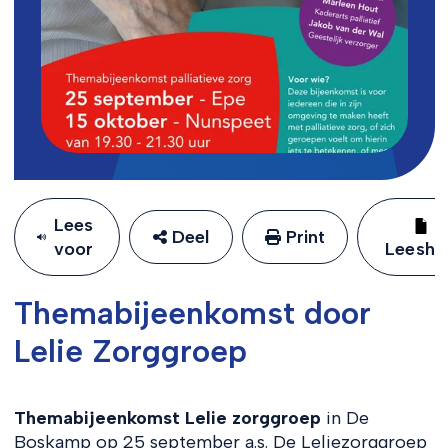
Lees
Deel
Print
voor
Leeshu
Themabijeenkomst door
Lelie Zorggroep
Themabijeenkomst Lelie zorggroep
in De
Boskamp op 25 september a.s. De Leliezorggroep