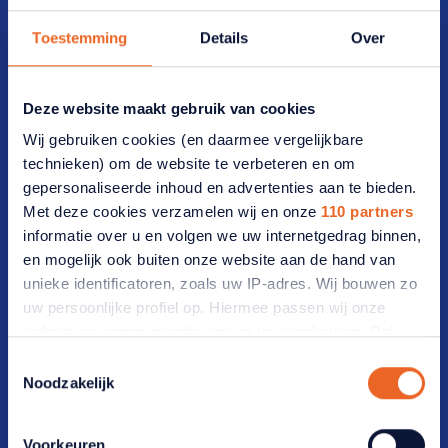
Bezoekadres
Toestemming
Details
Over
Vijzelmolenlaan 20-22 3447 GX Woerden
Deze website maakt gebruik van cookies
Postadres
Wij gebruiken cookies (en daarmee vergelijkbare
technieken) om de website te verbeteren en om
Postbus 2012 3440 DA Woerden
gepersonaliseerde inhoud en advertenties aan te bieden.
Met deze cookies verzamelen wij en onze
110 partners
Ledenservice
informatie over u en volgen we uw internetgedrag binnen,
en mogelijk ook buiten onze website aan de hand van
T: 0348 46 66 66
unieke identificatoren, zoals uw IP-adres. Wij bouwen zo
uw persoonlijke profiel op. Hiermee passen wij onze
E: contact@anbo-pcob.nl
website en communicatie aan op uw voorkeuren. Ook
kunnen wij zo gerichte advertenties laten zien op basis
Toestemmingsselectie
Advieslijn
van uw recente internetgedrag. Ook delen we mogelijk
Noodzakelijk
informatie over uw gebruik van onze site met onze
T: 0348 46 66 88
partners voor social media, adverteren en analyse. Deze
Voorkeuren