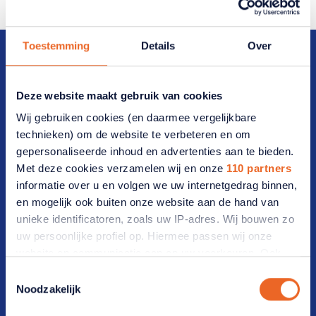
Toestemming
Details
Over
Deze website maakt gebruik van cookies
Direct naar
Wij gebruiken cookies (en daarmee vergelijkbare
technieken) om de website te verbeteren en om
Veelgestelde vragen
gepersonaliseerde inhoud en advertenties aan te bieden.
Met deze cookies verzamelen wij en onze
110 partners
Vrijwilligers(werk)
informatie over u en volgen we uw internetgedrag binnen,
en mogelijk ook buiten onze website aan de hand van
Werken bij ANBO-PCOB
unieke identificatoren, zoals uw IP-adres. Wij bouwen zo
uw persoonlijke profiel op. Hiermee passen wij onze
Lidmaatschap
website en communicatie aan op uw voorkeuren. Ook
kunnen wij zo gerichte advertenties laten zien op basis
Toestemmingsselectie
Lid worden
van uw recente internetgedrag. Ook delen we mogelijk
Noodzakelijk
informatie over uw gebruik van onze site met onze
Werf een lid