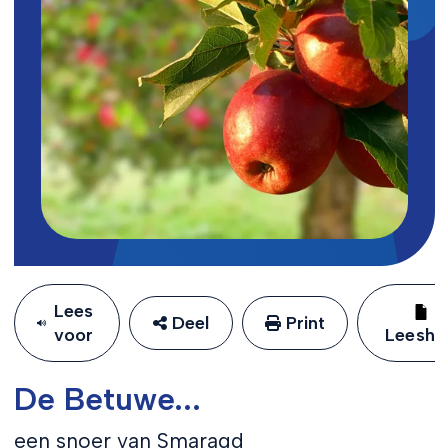
Lees
Deel
Print
voor
Leeshu
De Betuwe...
een snoer van Smaragd