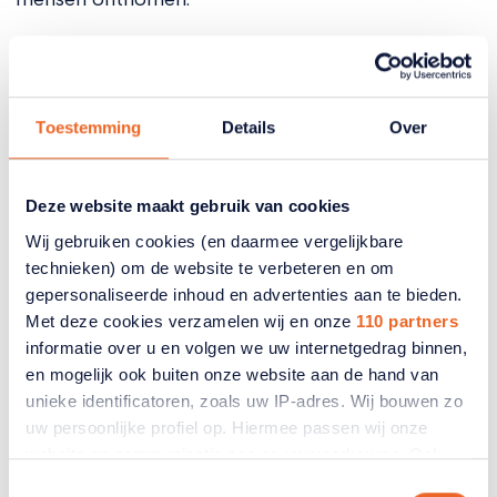
Wat te doen
Digitale veiligheid is noodzakelijk. Maar veiligheid
moet niet leiden tot digitale uitsluiting. Het is de
Toestemming
Details
Over
gezamenlijke verantwoordelijkheid van overheid,
bedrijven, politiek en maatschappelijke
organisaties om een digitale samenleving voor
Deze website maakt gebruik van cookies
iedereen toegankelijk te behouden. Ook ANBO-
Wij gebruiken cookies (en daarmee vergelijkbare
PCOB neemt hierin haar verantwoordelijkheid. In
technieken) om de website te verbeteren en om
samenwerking met andere belangenorganisaties
gepersonaliseerde inhoud en advertenties aan te bieden.
gaan we hierover op gesprek met banken en
Met deze cookies verzamelen wij en onze
110 partners
overheid, en brengen we dit onder de aandacht bij
informatie over u en volgen we uw internetgedrag binnen,
de politiek. Deze aandacht is juist nu al nodig, niet
en mogelijk ook buiten onze website aan de hand van
pas wanneer zich mensen zich gaan melden dat
unieke identificatoren, zoals uw IP-adres. Wij bouwen zo
hun apps het niet meer doen.
uw persoonlijke profiel op. Hiermee passen wij onze
website en communicatie aan op uw voorkeuren. Ook
kunnen wij zo gerichte advertenties laten zien op basis
Toestemmingsselectie