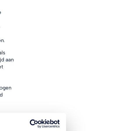
e
n
n.
als
jd aan
et
hogen
id