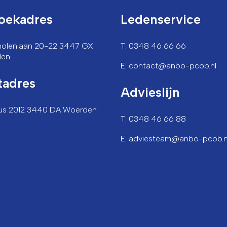
oekadres
Ledenservice
lmolenlaan 20-22 3447 GX
T: 0348 46 66 66
den
E: contact@anbo-pcob.nl
tadres
Advieslijn
us 2012 3440 DA Woerden
T: 0348 46 66 88
E: adviesteam@anbo-pcob.n