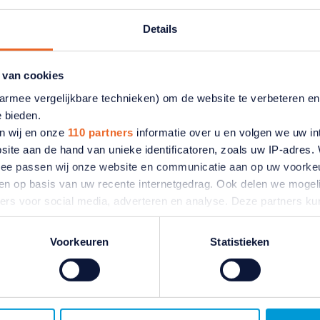
Details
COB in de media
 van cookies
aarmee vergelijkbare technieken) om de website te verbeteren e
e bieden.
tikelen
n wij en onze
110 partners
informatie over u en volgen we uw in
site aan de hand van unieke identificatoren, zoals uw IP-adres
ermee passen wij onze website en communicatie aan op uw voorke
zien op basis van uw recente internetgedrag. Ook delen we mogeli
ners voor social media, adverteren en analyse. Deze partners 
atie die u aan ze heeft verstrekt of die ze hebben verzameld o
ater van gedachten? U kunt uw voorkeuren aanpassen of uw toes
Voorkeuren
Statistieken
e linksonder.
ivacybeleid
en
cookiebeleid
.