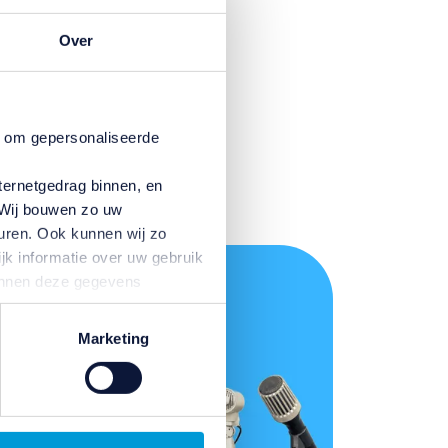
Over
n om gepersonaliseerde
ternetgedrag binnen, en
. Wij bouwen zo uw
uren. Ook kunnen wij zo
jk informatie over uw gebruik
kunnen deze gegevens
p basis van uw gebruik van
temming intrekken door te
Marketing