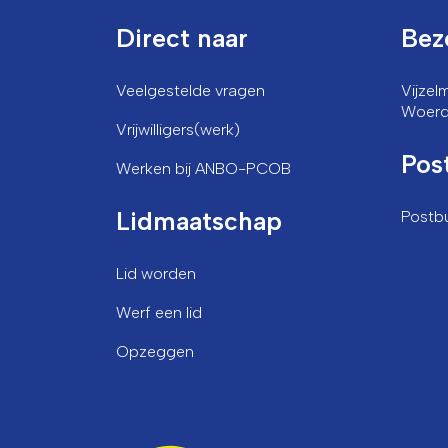
Direct naar
Bez
Veelgestelde vragen
Vijze
Woer
Vrijwilligers(werk)
Pos
Werken bij ANBO-PCOB
Lidmaatschap
Postb
Lid worden
Werf een lid
Opzeggen