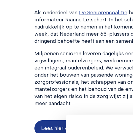
Als onderdeel van
De Seniorencoalitie
he
informateur Rianne Letschert. In het sc
nadrukkelijk op te nemen in het komen
week, dat Nederland meer 65-plussers 
dringend behoefte heeft aan een samenh
Miljoenen senioren leveren dagelijks ee
vrijwilligers, mantelzorgers, werknemer
een integraal ouderenbeleid. We verwac
onder het bouwen van passende woning
zorgprofessionals, het schrappen van on
mantelzorgers en het behoud van de en
van het eigen risico in de zorg wijst zi
meer aandacht.
Lees hier de complete brief van de S