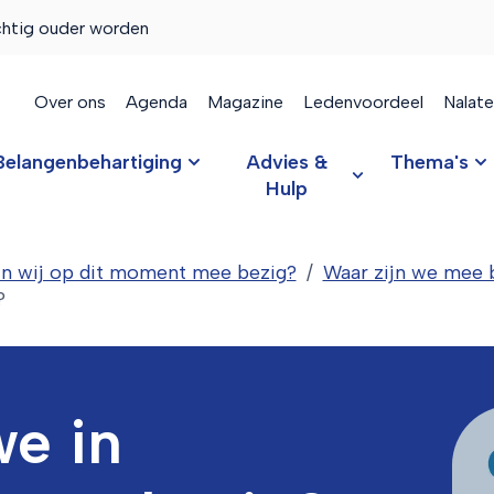
chtig ouder worden
Over ons
Agenda
Magazine
Ledenvoordeel
Nalat
Belangenbehartiging
Advies &
Thema's
Hulp
jn wij op dit moment mee bezig?
Waar zijn we mee 
?
we in