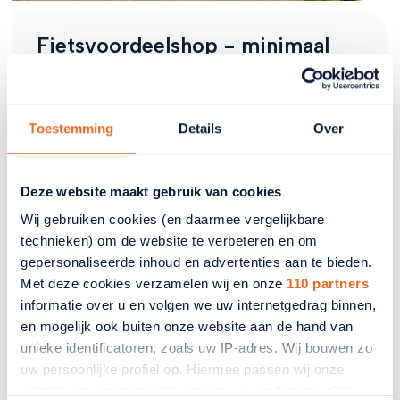
Fietsvoordeelshop - minimaal
15% korting op fietsen en e-bikes
Lees meer
Toestemming
Details
Over
Deze website maakt gebruik van cookies
Wij gebruiken cookies (en daarmee vergelijkbare
technieken) om de website te verbeteren en om
gepersonaliseerde inhoud en advertenties aan te bieden.
Met deze cookies verzamelen wij en onze
110 partners
informatie over u en volgen we uw internetgedrag binnen,
en mogelijk ook buiten onze website aan de hand van
unieke identificatoren, zoals uw IP-adres. Wij bouwen zo
uw persoonlijke profiel op. Hiermee passen wij onze
50% korting op Fletcher's
website en communicatie aan op uw voorkeuren. Ook