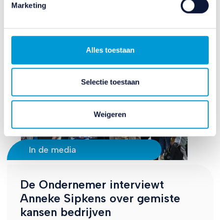
Marketing
op het blauwe icoontje linksonder.
Lees hierover meer in ons
privacybeleid
en
cookiebeleid
.
Alles toestaan
Selectie toestaan
Weigeren
In de media
De Ondernemer interviewt
Anneke Sipkens over gemiste
kansen bedrijven