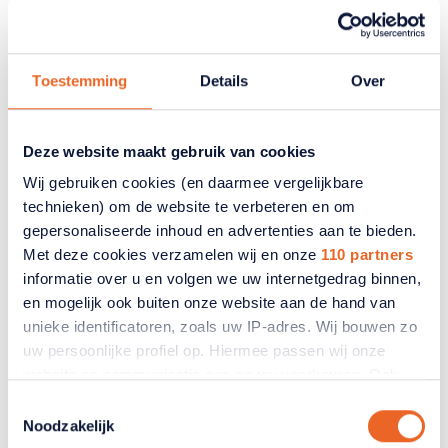
met reactie op oversterfte door
hitte
Toestemming
Details
Over
Er zijn naar schatting 911 mensen extra overleden
door de extreme hitte van eind juni en begin juli.
Dit zijn zeker niet alleen maar ouderen, maar het is
Deze website maakt gebruik van cookies
wel een groep die extra gevaar loopt. RTL Nieuws
kwam langs bij ANBO-PCOB en vroeg om een
Wij gebruiken cookies (en daarmee vergelijkbare
toelichting.
technieken) om de website te verbeteren en om
gepersonaliseerde inhoud en advertenties aan te bieden.
15 juli 2026
Met deze cookies verzamelen wij en onze
110 partners
informatie over u en volgen we uw internetgedrag binnen,
en mogelijk ook buiten onze website aan de hand van
unieke identificatoren, zoals uw IP-adres. Wij bouwen zo
uw persoonlijke profiel op. Hiermee passen wij onze
website en communicatie aan op uw voorkeuren. Ook
kunnen wij zo gerichte advertenties laten zien op basis
Toestemmingsselectie
van uw recente internetgedrag. Ook delen we mogelijk
Noodzakelijk
informatie over uw gebruik van onze site met onze