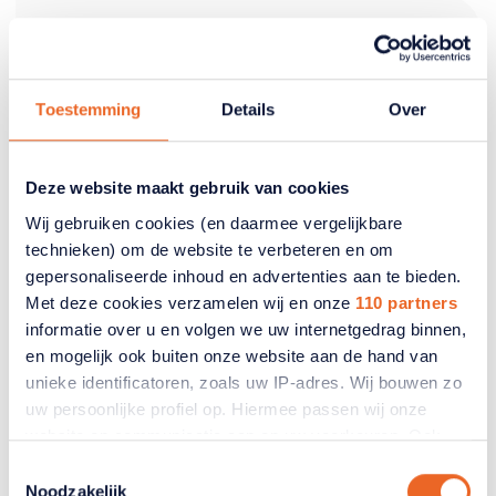
ANBO-PCOB bij RTL Nieuws
met reactie op oversterfte door
hitte
Toestemming
Details
Over
Er zijn naar schatting 911 mensen extra overleden
door de extreme hitte van eind juni en begin juli.
Deze website maakt gebruik van cookies
Dit zijn zeker niet alleen maar ouderen, maar het is
wel een groep die extra gevaar loopt. RTL Nieuws
Wij gebruiken cookies (en daarmee vergelijkbare
kwam langs bij ANBO-PCOB en vroeg om een
technieken) om de website te verbeteren en om
toelichting.
gepersonaliseerde inhoud en advertenties aan te bieden.
Met deze cookies verzamelen wij en onze
110 partners
15 juli 2026
informatie over u en volgen we uw internetgedrag binnen,
en mogelijk ook buiten onze website aan de hand van
unieke identificatoren, zoals uw IP-adres. Wij bouwen zo
uw persoonlijke profiel op. Hiermee passen wij onze
website en communicatie aan op uw voorkeuren. Ook
kunnen wij zo gerichte advertenties laten zien op basis
Toestemmingsselectie
van uw recente internetgedrag. Ook delen we mogelijk
Noodzakelijk