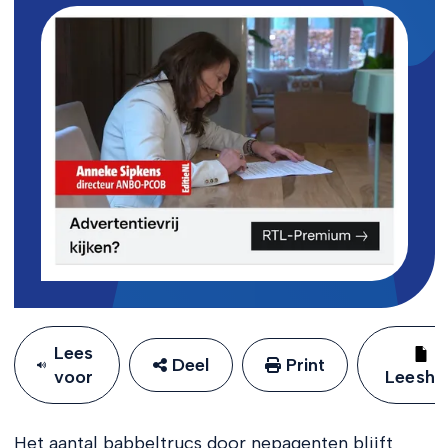
Lees
Deel
Print
voor
Leeshu
Het aantal babbeltrucs door nepagenten blijft