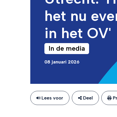
het nu eve
in het OV'
In de media
08 januari 2026
Lees voor
Deel
Pr