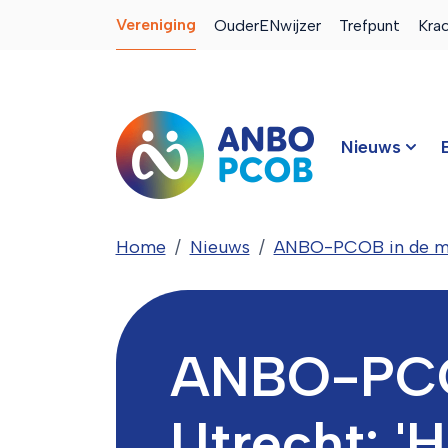
Vereniging
OuderENwijzer
Trefpunt
Kra
Nieuws
Home
Nieuws
ANBO-PCOB in de m
ANBO-PCO
Utrecht: '