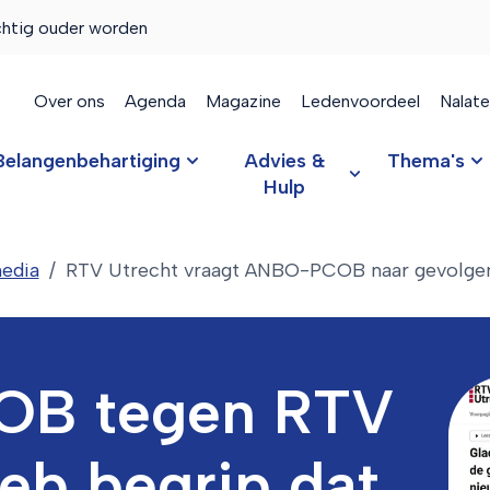
chtig ouder worden
Over ons
Agenda
Magazine
Ledenvoordeel
Nalat
Belangenbehartiging
Advies &
Thema's
Hulp
edia
RTV Utrecht vraagt ANBO-PCOB naar gevolgen
B tegen RTV
Heb begrip dat