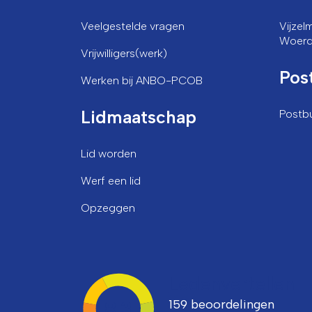
Veelgestelde vragen
Vijze
Woer
Vrijwilligers(werk)
Pos
Werken bij ANBO-PCOB
Lidmaatschap
Postb
Lid worden
Werf een lid
Opzeggen
Ledenvertellen
159 beoordelingen
8,3