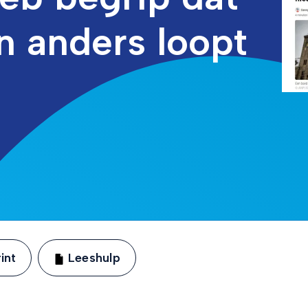
n anders loopt
int
Leeshulp