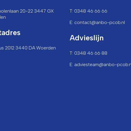
lmolenlaan 20-22 3447 GX
T: 0348 46 66 66
den
E: contact@anbo-pcob.nl
tadres
Advieslijn
us 2012 3440 DA Woerden
T: 0348 46 66 88
E: adviesteam@anbo-pcob.n