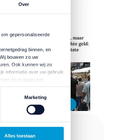
Over
n om gepersonaliseerde
ternetgedrag binnen, en
. Wij bouwen zo uw
uren. Ook kunnen wij zo
jk informatie over uw gebruik
kunnen deze gegevens
p basis van uw gebruik van
temming intrekken door te
Marketing
In de media
De Ondernemer
interviewt Anneke
Alles toestaan