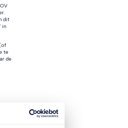
 OV
r.
 dit
 in
(of
e te
ar de