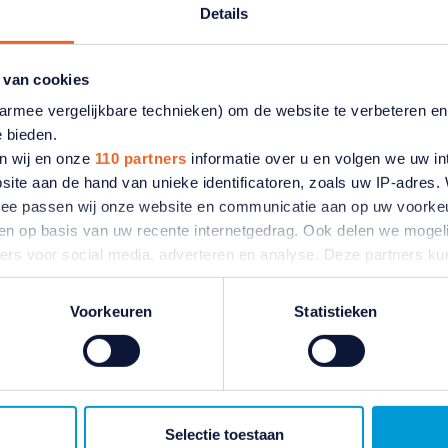
Details
tikelen
 van cookies
aarmee vergelijkbare technieken) om de website te verbeteren e
e bieden.
n wij en onze
110 partners
informatie over u en volgen we uw in
site aan de hand van unieke identificatoren, zoals uw IP-adres
ermee passen wij onze website en communicatie aan op uw voorke
zien op basis van uw recente internetgedrag. Ook delen we mogeli
ners voor social media, adverteren en analyse. Deze partners 
atie die u aan ze heeft verstrekt of die ze hebben verzameld o
ater van gedachten? U kunt uw voorkeuren aanpassen of uw toes
Voorkeuren
Statistieken
e linksonder.
In de media
ivacybeleid
en
cookiebeleid
.
ANBO-PCOB bij RTL
Nieuws met reactie op
Selectie toestaan