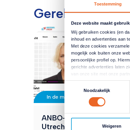
Toestemming
Gerelateerde ar
Deze website maakt gebruik
Wij gebruiken cookies (en d
inhoud en advertenties aan t
Met deze cookies verzamele
mogelijk ook buiten onze web
persoonlijke profiel op. Hi
gerichte advertenties laten 
van onze site met onze part
combineren met andere inform
Toestemmingsselectie
hun services. Verandert u l
Noodzakelijk
klikken op het blauwe icoontj
In de media
Lees hierover meer in ons
pr
ANBO-PCOB bij Radio M
Utrecht over ov-petitie,
Weigeren