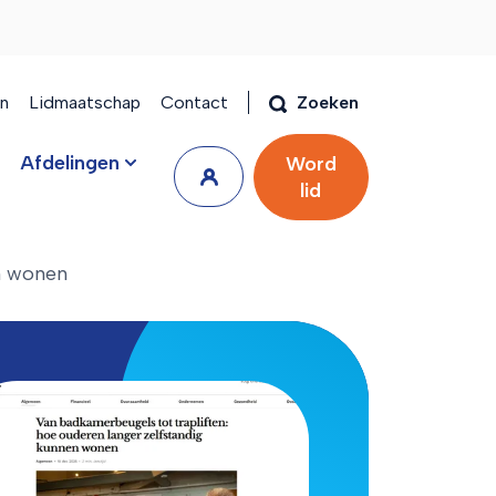
en
Lidmaatschap
Contact
Zoeken
Afdelingen
Word
lid
en wonen