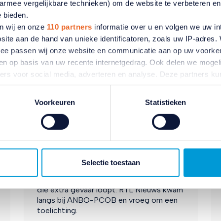
aarmee vergelijkbare technieken) om de website te verbeteren e
e bieden.
n wij en onze
110 partners
informatie over u en volgen we uw in
site aan de hand van unieke identificatoren, zoals uw IP-adres
ermee passen wij onze website en communicatie aan op uw voorke
In de media
zien op basis van uw recente internetgedrag. Ook delen we mogeli
ners voor social media, adverteren en analyse. Deze partners 
atie die u aan ze heeft verstrekt of die ze hebben verzameld o
ANBO-PCOB bij RTL
ater van gedachten? U kunt uw voorkeuren aanpassen of uw toes
Voorkeuren
Statistieken
Nieuws met reactie op
e linksonder.
ivacybeleid
en
cookiebeleid
.
oversterfte door hitte
Er zijn naar schatting 911 mensen extra
overleden door de extreme hitte van eind
Selectie toestaan
juni en begin juli. Dit zijn zeker niet alleen
maar ouderen, maar het is wel een groep
die extra gevaar loopt. RTL Nieuws kwam
langs bij ANBO-PCOB en vroeg om een
toelichting.