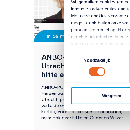
Wij gebruiken cookies (en d
inhoud en advertenties aan t
Met deze cookies verzamele
mogelijk ook buiten onze web
persoonlijke profiel op. Hi
In de media
gerichte advertenties laten 
van onze site met onze part
combineren met andere inform
Toestemmingsselectie
ANBO-PCOB bij Radio M
hun services. Verandert u l
Noodzakelijk
Utrecht over ov-petitie,
klikken op het blauwe icoontj
Lees hierover meer in ons
pr
hitte en Ouder
en
Wijzer
ANBO-PCOB woordvoerder Simon van
Herpen was te gast bij het Radio M
Weigeren
Utrecht-programma Aan Tafel!. Hij
vertelde over de petitie om de OV-
korting voor 65-plussers te behouden,
maar ook over hitte en Ouder en Wijzer