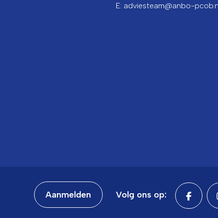
E: adviesteam@anbo-pcob.n
Aanmelden
Volg ons op: