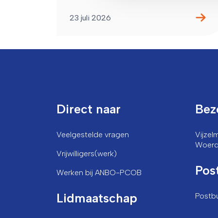
23 juli 2026
Direct naar
Bez
Veelgestelde vragen
Vijze
Woer
Vrijwilligers(werk)
Pos
Werken bij ANBO-PCOB
Lidmaatschap
Postb