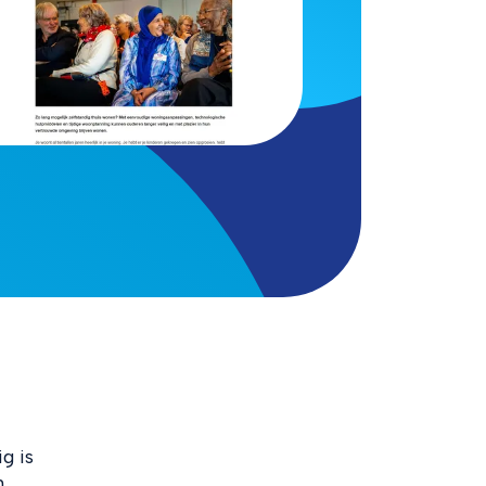
g is
n