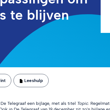
s te blijven
int
Leeshulp
 De Telegraaf een bijlage, met als titel
Topic
. Regelmati
ok in De Telegraaf van 19 december zit zo'n bijlage e