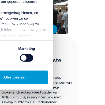
n om gepersonaliseerde
ternetgedrag binnen, en
. Wij bouwen zo uw
uren. Ook kunnen wij zo
In de media
jk informatie over uw gebruik
kunnen deze gegevens
p basis van uw gebruik van
De Ondernemer
temming intrekken door te
Marketing
interviewt Anneke
Sipkens over gemiste
kansen bedrijven
Bedrijven zien een groeiende groep
Alles toestaan
consumenten over het hoofd: mensen van
65 jaar en ouder. Dat zegt Anneke
Sipkens, directeur-bestuurder van
ANBO-PCOB, in een interview met
zakelijk platform De Ondernemer.