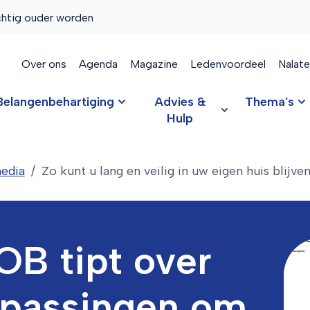
chtig ouder worden
Over ons
Agenda
Magazine
Ledenvoordeel
Nalat
Belangenbehartiging
Advies &
Thema's
Hulp
edia
Zo kunt u lang en veilig in uw eigen huis blijv
 tipt over
passingen om