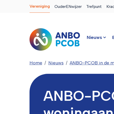
Vereniging
OuderENwijzer
Trefpunt
Kra
Nieuws
Home
Nieuws
ANBO-PCOB in de m
ANBO-PCOB
woningaan