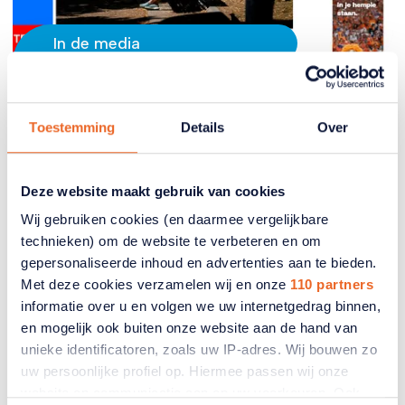
In de media
ANBO-PCOB bij RTL Nieuws
Toestemming
Details
Over
met reactie op oversterfte door
hitte
Deze website maakt gebruik van cookies
Er zijn naar schatting 911 mensen extra overleden
door de extreme hitte van eind juni en begin juli.
Wij gebruiken cookies (en daarmee vergelijkbare
Dit zijn zeker niet alleen maar ouderen, maar het is
technieken) om de website te verbeteren en om
wel een groep die extra gevaar loopt. RTL Nieuws
gepersonaliseerde inhoud en advertenties aan te bieden.
kwam langs bij ANBO-PCOB en vroeg om een
Met deze cookies verzamelen wij en onze
110 partners
toelichting.
informatie over u en volgen we uw internetgedrag binnen,
en mogelijk ook buiten onze website aan de hand van
15 juli 2026
unieke identificatoren, zoals uw IP-adres. Wij bouwen zo
uw persoonlijke profiel op. Hiermee passen wij onze
website en communicatie aan op uw voorkeuren. Ook