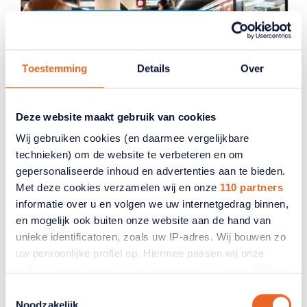
In de media
Toestemming
Details
Over
RTL Nieuws haalt bij ANBO-
PCOB quote op over ouderen en
ov
Deze website maakt gebruik van cookies
Wij gebruiken cookies (en daarmee vergelijkbare
De ov-korting voor 65-plusser verdwijnt in 2027.
technieken) om de website te verbeteren en om
ANBO-PCOB vreest nu voor een wirwar aan
regelingen. Op RTL Nieuws mogen we vertellen
gepersonaliseerde inhoud en advertenties aan te bieden.
waar we nog meer voor vrezen.
Met deze cookies verzamelen wij en onze
110 partners
informatie over u en volgen we uw internetgedrag binnen,
09 juli 2026
en mogelijk ook buiten onze website aan de hand van
unieke identificatoren, zoals uw IP-adres. Wij bouwen zo
uw persoonlijke profiel op. Hiermee passen wij onze
website en communicatie aan op uw voorkeuren. Ook
kunnen wij zo gerichte advertenties laten zien op basis
Toestemmingsselectie
van uw recente internetgedrag. Ook delen we mogelijk
Noodzakelijk