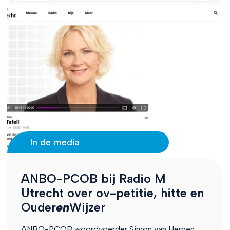
In de media
ANBO-PCOB bij Radio M
Utrecht over ov-petitie, hitte en
Ouder
en
Wijzer
ANBO-PCOB woordvoerder Simon van Herpen