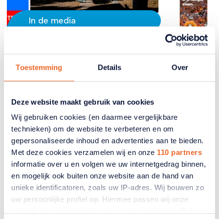
In de media
ANBO-PCOB bij RTL Nieuws
met reactie op oversterfte door
Toestemming
Details
Over
hitte
Deze website maakt gebruik van cookies
Er zijn naar schatting 911 mensen extra overleden
door de extreme hitte van eind juni en begin juli.
Wij gebruiken cookies (en daarmee vergelijkbare
Dit zijn zeker niet alleen maar ouderen, maar het is
technieken) om de website te verbeteren en om
wel een groep die extra gevaar loopt. RTL Nieuws
gepersonaliseerde inhoud en advertenties aan te bieden.
kwam langs bij ANBO-PCOB en vroeg om een
Met deze cookies verzamelen wij en onze
110 partners
toelichting.
informatie over u en volgen we uw internetgedrag binnen,
en mogelijk ook buiten onze website aan de hand van
15 juli 2026
unieke identificatoren, zoals uw IP-adres. Wij bouwen zo
uw persoonlijke profiel op. Hiermee passen wij onze
website en communicatie aan op uw voorkeuren. Ook