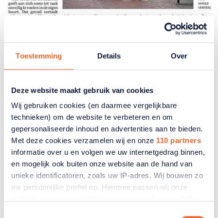
In de media
Toestemming
Details
Over
De Telegraaf na onderzoek
ANBO-PCOB: 'Oudere voelt zich
in de steek gelaten'
Deze website maakt gebruik van cookies
Wij gebruiken cookies (en daarmee vergelijkbare
Dagblad De Telegraaf spreekt twee senioren die
technieken) om de website te verbeteren en om
zich niet altijd veilig voelen in hun eigen buurt. Dit
gepersonaliseerde inhoud en advertenties aan te bieden.
naar aanleiding van een onderzoek van ANBO-
Met deze cookies verzamelen wij en onze
110 partners
PCOB.
informatie over u en volgen we uw internetgedrag binnen,
en mogelijk ook buiten onze website aan de hand van
12 maart 2026
unieke identificatoren, zoals uw IP-adres. Wij bouwen zo
uw persoonlijke profiel op. Hiermee passen wij onze
website en communicatie aan op uw voorkeuren. Ook
kunnen wij zo gerichte advertenties laten zien op basis
Toestemmingsselectie