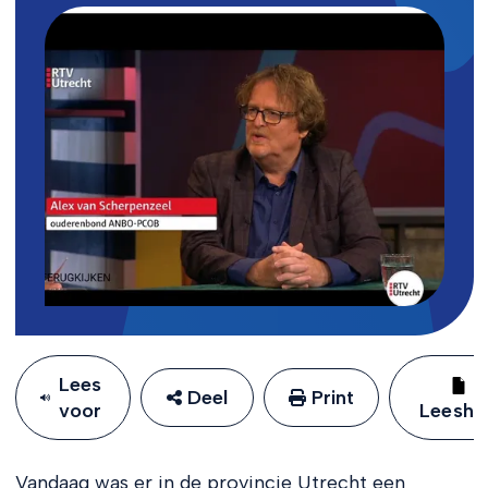
Lees
Deel
Print
voor
Leeshu
Vandaag was er in de provincie Utrecht een