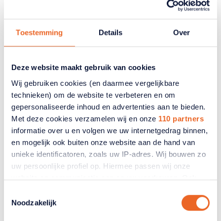
hitte
Toestemming
Details
Over
Er zijn naar schatting 911 mensen extra overleden
door de extreme hitte van eind juni en begin juli.
Dit zijn zeker niet alleen maar ouderen, maar het is
wel een groep die extra gevaar loopt. RTL Nieuws
Deze website maakt gebruik van cookies
kwam langs bij ANBO-PCOB en vroeg om een
Wij gebruiken cookies (en daarmee vergelijkbare
toelichting.
technieken) om de website te verbeteren en om
gepersonaliseerde inhoud en advertenties aan te bieden.
15 juli 2026
Met deze cookies verzamelen wij en onze
110 partners
informatie over u en volgen we uw internetgedrag binnen,
en mogelijk ook buiten onze website aan de hand van
unieke identificatoren, zoals uw IP-adres. Wij bouwen zo
uw persoonlijke profiel op. Hiermee passen wij onze
website en communicatie aan op uw voorkeuren. Ook
kunnen wij zo gerichte advertenties laten zien op basis
Toestemmingsselectie
van uw recente internetgedrag. Ook delen we mogelijk
Noodzakelijk
informatie over uw gebruik van onze site met onze