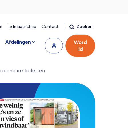
en
Lidmaatschap
Contact
Zoeken
Afdelingen
Word
lid
penbare toiletten