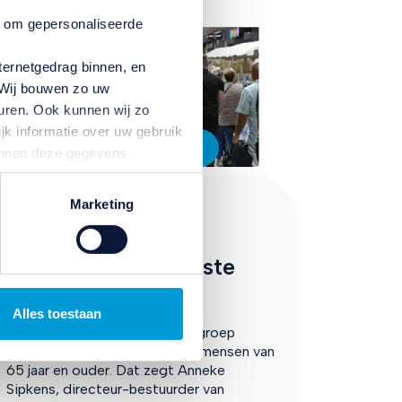
n om gepersonaliseerde
ternetgedrag binnen, en
. Wij bouwen zo uw
uren. Ook kunnen wij zo
jk informatie over uw gebruik
In de media
kunnen deze gegevens
p basis van uw gebruik van
temming intrekken door te
Marketing
De Ondernemer
interviewt Anneke
Sipkens over gemiste
kansen bedrijven
Alles toestaan
Bedrijven zien een groeiende groep
consumenten over het hoofd: mensen van
65 jaar en ouder. Dat zegt Anneke
Sipkens, directeur-bestuurder van