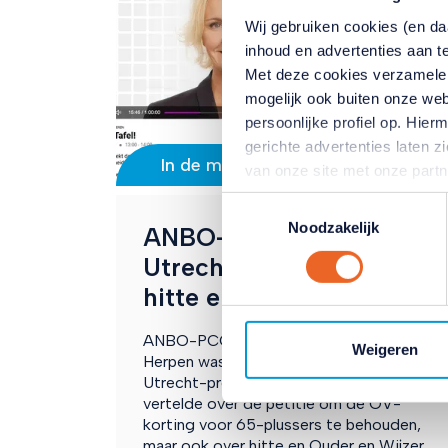
Wij gebruiken cookies (en d
inhoud en advertenties aan t
Met deze cookies verzamele
mogelijk ook buiten onze web
persoonlijke profiel op. Hi
gerichte advertenties laten 
In de media
van onze site met onze part
combineren met andere inform
Toestemmingsselectie
hun services. Verandert u l
Noodzakelijk
ANBO-PCOB bij Radio M
klikken op het blauwe icoontj
Utrecht over ov-petitie,
Lees hierover meer in ons
pr
hitte en Ouder
en
Wijzer
ANBO-PCOB woordvoerder Simon van
Weigeren
Herpen was te gast bij het Radio M
Utrecht-programma Aan Tafel!. Hij
vertelde over de petitie om de OV-
korting voor 65-plussers te behouden,
maar ook over hitte en Ouder en Wijzer