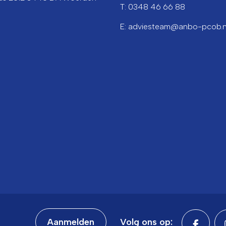
T: 0348 46 66 88
E: adviesteam@anbo-pcob.n
Aanmelden
Volg ons op: