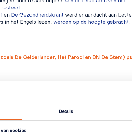
ningen ondermaats blijken.
Aan de resultaten van het
 besteed
.
f
en
De Gezondheidskrant
werd er aandacht aan beste
 in het Engels lezen,
werden op de hoogte gebracht
.
zoals De Gelderlander, Het Parool en BN De Stem) publi
tikelen
Details
 van cookies