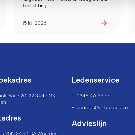
toelichting.
15 juli 2026
oekadres
Ledenservice
lmolenlaan 20-22 3447 GX
T: 0348 46 66 66
den
E: contact@anbo-pcob.nl
tadres
Advieslijn
us 2012 3440 DA Woerden