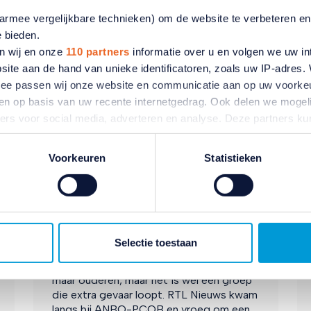
aarmee vergelijkbare technieken) om de website te verbeteren e
e bieden.
n wij en onze
110 partners
informatie over u en volgen we uw in
site aan de hand van unieke identificatoren, zoals uw IP-adres
ermee passen wij onze website en communicatie aan op uw voorke
zien op basis van uw recente internetgedrag. Ook delen we mogeli
In de media
ners voor social media, adverteren en analyse. Deze partners 
atie die u aan ze heeft verstrekt of die ze hebben verzameld o
ater van gedachten? U kunt uw voorkeuren aanpassen of uw toes
Voorkeuren
Statistieken
ANBO-PCOB bij RTL
e linksonder.
Nieuws met reactie op
ivacybeleid
en
cookiebeleid
.
oversterfte door hitte
Er zijn naar schatting 911 mensen extra
Selectie toestaan
overleden door de extreme hitte van eind
juni en begin juli. Dit zijn zeker niet alleen
maar ouderen, maar het is wel een groep
die extra gevaar loopt. RTL Nieuws kwam
langs bij ANBO-PCOB en vroeg om een