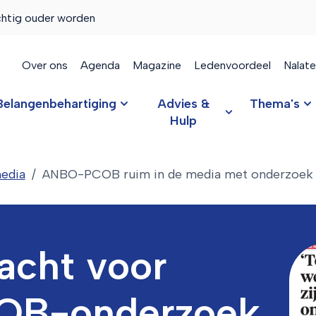
chtig ouder worden
Over ons
Agenda
Magazine
Ledenvoordeel
Nalat
Belangenbehartiging
Advies &
Thema's
Hulp
edia
ANBO-PCOB ruim in de media met onderzoek o
acht voor
B-onderzoek