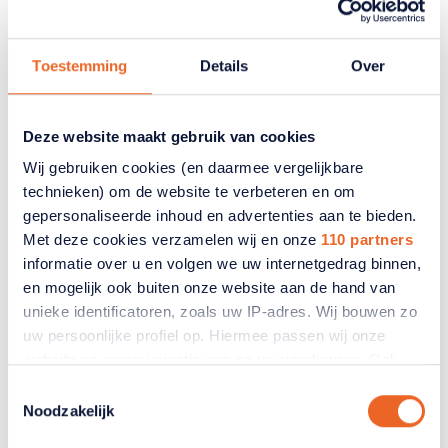
Ouderenzorg en gezondheid
Toestemming
Details
Over
Reactie ANBO-PCOB op
verdwijnen van restaurants bij
Deze website maakt gebruik van cookies
zorginstellingen
Wij gebruiken cookies (en daarmee vergelijkbare
technieken) om de website te verbeteren en om
Bewoners van zorginstellingen van organisatie
gepersonaliseerde inhoud en advertenties aan te bieden.
Silverein hebben straks geen restaurant meer.
Met deze cookies verzamelen wij en onze
110 partners
informatie over u en volgen we uw internetgedrag binnen,
19 augustus 2024
en mogelijk ook buiten onze website aan de hand van
unieke identificatoren, zoals uw IP-adres. Wij bouwen zo
uw persoonlijke profiel op. Hiermee passen wij onze
website en communicatie aan op uw voorkeuren. Ook
kunnen wij zo gerichte advertenties laten zien op basis
Toestemmingsselectie
van uw recente internetgedrag. Ook delen we mogelijk
Noodzakelijk
informatie over uw gebruik van onze site met onze