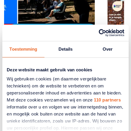
In de media
Toestemming
Details
Over
ANBO-PCOB bij RTL Nieuws
met reactie op oversterfte door
hitte
Deze website maakt gebruik van cookies
Wij gebruiken cookies (en daarmee vergelijkbare
Er zijn naar schatting 911 mensen extra overleden
door de extreme hitte van eind juni en begin juli.
technieken) om de website te verbeteren en om
Dit zijn zeker niet alleen maar ouderen, maar het is
gepersonaliseerde inhoud en advertenties aan te bieden.
wel een groep die extra gevaar loopt. RTL Nieuws
Met deze cookies verzamelen wij en onze
110 partners
kwam langs bij ANBO-PCOB en vroeg om een
informatie over u en volgen we uw internetgedrag binnen,
toelichting.
en mogelijk ook buiten onze website aan de hand van
unieke identificatoren, zoals uw IP-adres. Wij bouwen zo
15 juli 2026
uw persoonlijke profiel op. Hiermee passen wij onze