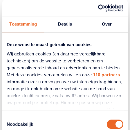
Toestemming
Details
Over
Vervoer
Deze website maakt gebruik van cookies
Wij gebruiken cookies (en daarmee vergelijkbare
Ruim 40.000 handtekeningen
technieken) om de website te verbeteren en om
voor behoud 65-pluskorting in
gepersonaliseerde inhoud en advertenties aan te bieden.
het ov; nu ook meldpunt
Met deze cookies verzamelen wij en onze
110 partners
informatie over u en volgen we uw internetgedrag binnen,
De petitie van De Seniorencoalitie en 50PLUS
en mogelijk ook buiten onze website aan de hand van
voor behoud van betaalbaar openbaar vervoer voor
unieke identificatoren, zoals uw IP-adres. Wij bouwen zo
ouderen is in korte tijd massaal ondertekend. In
uw persoonlijke profiel op. Hiermee passen wij onze
een week hebben ruim 40.000 mensen hun
website en communicatie aan op uw voorkeuren. Ook
handtekening onder de oproep gezet. Er is ook
een meldpunt geopend.
kunnen wij zo gerichte advertenties laten zien op basis
Toestemmingsselectie
van uw recente internetgedrag. Ook delen we mogelijk
Noodzakelijk