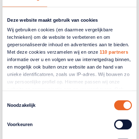
Zorgpreventie
Deze website maakt gebruik van cookies
De twee partijen kijken vol verwachting vooruit
Wij gebruiken cookies (en daarmee vergelijkbare
naar het komende jaar waarin ze kennis willen
technieken) om de website te verbeteren en om
uitwisselen en initiatieven willen ontplooien op
gepersonaliseerde inhoud en advertenties aan te bieden.
het gebied van wonen en zorg voor ouderen,
Met deze cookies verzamelen wij en onze
110 partners
interessante vergrijzingingsvraagstukken en het
informatie over u en volgen we uw internetgedrag binnen,
houden van onderzoeken. Ook hopen ze elkaars
en mogelijk ook buiten onze website aan de hand van
kennis in te kunnen zetten voor zorgpreventie.
unieke identificatoren, zoals uw IP-adres. Wij bouwen zo
uw persoonlijke profiel op. Hiermee passen wij onze
website en communicatie aan op uw voorkeuren. Ook
kunnen wij zo gerichte advertenties laten zien op basis
Toestemmingsselectie
van uw recente internetgedrag. Ook delen we mogelijk
Noodzakelijk
informatie over uw gebruik van onze site met onze
partners voor social media, adverteren en analyse. Deze
Voorkeuren
partners kunnen deze gegevens combineren met andere
informatie die u aan ze heeft verstrekt of die ze hebben