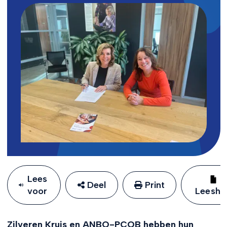
Lees
Deel
Print
voor
Leeshu
Zilveren Kruis en ANBO-PCOB hebben hun