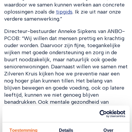
waardoor we samen kunnen werken aan concrete
oplossingen zoals de
tipgids
. Ik zie uit naar onze
verdere samenwerking.”
Directeur-bestuurder Anneke Sipkens van ANBO-
PCOB: “Wij willen dat mensen prettig en krachtig
ouder worden. Daarvoor zijn fijne, toegankelijke
wijken met goede ondersteuning en zorg in de
buurt noodzakelijk, maar natuurlijk ook goede
seniorenwoningen. Daarnaast willen we samen met
Zilveren Kruis kijken hoe we preventie naar een
nog hoger plan kunnen tillen. Het belang van
blijven bewegen en goede voeding, ook op latere
leeftijd, kunnen we niet genoeg blijven
benadrukken. Ook mentale gezondheid van
ouderen is belangrijk, iets waar we samen met
Zilveren Kruis aandacht voor hebben. Ik ben er
ontzettend trots op dat we hiervoor samen met
Zilveren Kruis kunnen optrekken.”
Toestemming
Details
Over